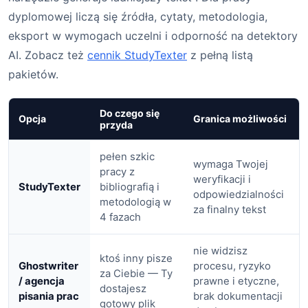
dyplomowej liczą się źródła, cytaty, metodologia,
eksport w wymogach uczelni i odporność na detektory
AI. Zobacz też
cennik StudyTexter
z pełną listą
pakietów.
Do czego się
Opcja
Granica możliwości
przyda
pełen szkic
wymaga Twojej
pracy z
weryfikacji i
StudyTexter
bibliografią i
odpowiedzialności
metodologią w
za finalny tekst
4 fazach
nie widzisz
ktoś inny pisze
Ghostwriter
procesu, ryzyko
za Ciebie — Ty
/ agencja
prawne i etyczne,
dostajesz
pisania prac
brak dokumentacji
gotowy plik