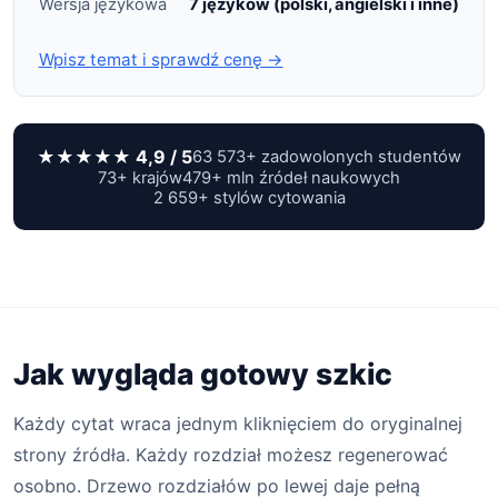
Wersja językowa
7 języków (polski, angielski i inne)
Wpisz temat i sprawdź cenę →
★★★★★ 4,9 / 5
63 573+ zadowolonych studentów
73+ krajów
479+ mln źródeł naukowych
2 659+ stylów cytowania
Jak wygląda gotowy szkic
Każdy cytat wraca jednym kliknięciem do oryginalnej
strony źródła. Każdy rozdział możesz regenerować
osobno. Drzewo rozdziałów po lewej daje pełną