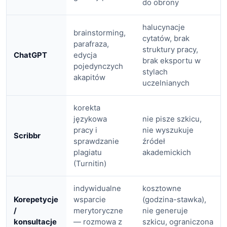
do obrony
halucynacje
brainstorming,
cytatów, brak
parafraza,
struktury pracy,
ChatGPT
edycja
brak eksportu w
pojedynczych
stylach
akapitów
uczelnianych
korekta
językowa
nie pisze szkicu,
pracy i
nie wyszukuje
Scribbr
sprawdzanie
źródeł
plagiatu
akademickich
(Turnitin)
indywidualne
kosztowne
Korepetycje
wsparcie
(godzina-stawka),
/
merytoryczne
nie generuje
konsultacje
— rozmowa z
szkicu, ograniczona