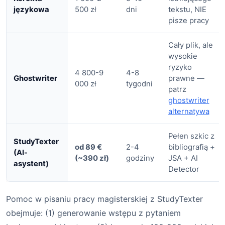
językowa
500 zł
dni
tekstu, NIE
pisze pracy
Cały plik, ale
wysokie
ryzyko
4 800-9
4-8
Ghostwriter
prawne —
000 zł
tygodni
patrz
ghostwriter
alternatywa
Pełen szkic z
StudyTexter
od 89 €
2-4
bibliografią +
(AI-
(~390 zł)
godziny
JSA + AI
asystent)
Detector
Pomoc w pisaniu pracy magisterskiej z StudyTexter
obejmuje: (1) generowanie wstępu z pytaniem