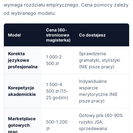
wymaga rozdziału empirycznego. Cena pomocy zależy
od wybranego modelu:
Cena (60-
Model
stronicowa
Co dostajesz
magisterka)
Korekta
Sprawdzenie
1 000-2
językowa
gramatyki, stylistyki
500 zł
profesjonalna
(NIE pisze pracy)
Indywidualne
1 500-4
Korepetycje
wsparcie
500 zł (15-
akademickie
merytoryczne (NIE
25 godzin)
pisze pracy)
Gotowy plik (40-90%
Marketplace
500-1 200
ryzyko JSA,
gotowych
zł
sprzedawana
prac