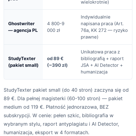
wielokrotnie)
Indywidualnie
Ghostwriter
4 800-9
napisana praca (Art.
— agencja PL
000 zł
76a, KK 272 — ryzyko
prawne)
Unikatowa praca z
StudyTexter
od 89 €
bibliografią + raport
(pakiet small)
(~390 zł)
JSA + AI Detector +
humanizacja
StudyTexter pakiet small (do 40 stron) zaczyna się od
89 €. Dla pełnej magisterki (60-100 stron) — pakiet
medium od 119 €. Płatność jednorazowa, BEZ
subskrypcji. W cenie: pełen szkic, bibliografia w
wybranym stylu, raport antyplagiatu i AI Detector,
humanizacja, eksport w 4 formatach.