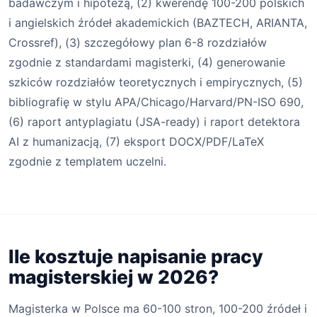
badawczym i hipotezą, (2) kwerendę 100-200 polskich
i angielskich źródeł akademickich (BAZTECH, ARIANTA,
Crossref), (3) szczegółowy plan 6-8 rozdziałów
zgodnie z standardami magisterki, (4) generowanie
szkiców rozdziałów teoretycznych i empirycznych, (5)
bibliografię w stylu APA/Chicago/Harvard/PN-ISO 690,
(6) raport antyplagiatu (JSA-ready) i raport detektora
AI z humanizacją, (7) eksport DOCX/PDF/LaTeX
zgodnie z templatem uczelni.
Ile kosztuje napisanie pracy
magisterskiej w 2026?
Magisterka w Polsce ma 60-100 stron, 100-200 źródeł i