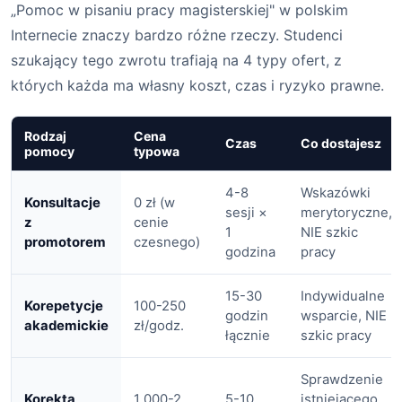
„Pomoc w pisaniu pracy magisterskiej" w polskim
Internecie znaczy bardzo różne rzeczy. Studenci
szukający tego zwrotu trafiają na 4 typy ofert, z
których każda ma własny koszt, czas i ryzyko prawne.
Rodzaj
Cena
Czas
Co dostajesz
pomocy
typowa
4-8
Wskazówki
Konsultacje
0 zł (w
sesji ×
merytoryczne,
z
cenie
1
NIE szkic
promotorem
czesnego)
godzina
pracy
15-30
Indywidualne
Korepetycje
100-250
godzin
wsparcie, NIE
akademickie
zł/godz.
łącznie
szkic pracy
Sprawdzenie
Korekta
1 000-2
5-10
istniejącego