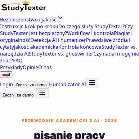
Bezpieczeństwo i jakość
Instrukcje krok po kroku
Do czego służy StudyTexter?
Czy
StudyTexter jest bezpieczny?
Workflow i kontrola
Plagiat i
oryginalność
Detekcja AI i humanizer
Prawdziwe źródła i
cytaty
Jakość akademicka
Kontrola końcowa
StudyTexter vs.
narzędzia AI
StudyTexter vs. ghostwriter
Czy nadal mogę nie
zdać?
FAQ
Przykłady
Opinie
O nas
pl
Login
Humanizator AI
Zacznij za darmo
Zacznij za darmo
PRZEWODNIK AKADEMICKI Z AI · 2026
pisanie
pracy