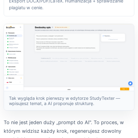
Eksport DOCX/PDF/LaTeX. Humanizacja + sprawdzanie
plagiatu w cenie.
Tak wygląda krok pierwszy w edytorze StudyTexter —
wpisujesz temat, a AI proponuje strukturę.
To nie jest jeden duży „prompt do AI". To proces, w
którym widzisz każdy krok, regenerujesz dowolny