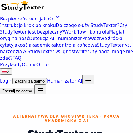
Bezpieczeństwo i jakość
Instrukcje krok po kroku
Do czego służy StudyTexter?
Czy
StudyTexter jest bezpieczny?
Workflow i kontrola
Plagiat i
oryginalność
Detekcja AI i humanizer
Prawdziwe źródła i
cytaty
Jakość akademicka
Kontrola końcowa
StudyTexter vs.
narzędzia AI
StudyTexter vs. ghostwriter
Czy nadal mogę nie
zdać?
FAQ
Przykłady
Opinie
O nas
pl
Login
Humanizator AI
Zacznij za darmo
Zacznij za darmo
ALTERNATYWA DLA GHOSTWRITERA · PRACA
AKADEMICKA Z AI