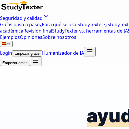
Seguridad y calidad
Guías paso a paso
¿Para qué se usa StudyTexter?
¿StudyText
académica
Revisión final
StudyTexter vs. herramientas de IA
Ejemplos
Opiniones
Sobre nosotros
es
Login
Humanizador de IA
Empezar gratis
Empezar gratis
ayu