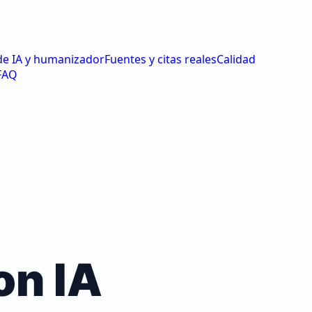
de IA y humanizador
Fuentes y citas reales
Calidad
FAQ
on IA