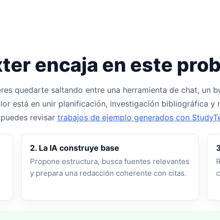
ter encaja en este pro
es quedarte saltando entre una herramienta de chat, un bu
or está en unir planificación, investigación bibliográfica y
, puedes revisar
trabajos de ejemplo generados con StudyT
2. La IA construye base
3
Propone estructura, busca fuentes relevantes
R
y prepara una redacción coherente con citas.
c