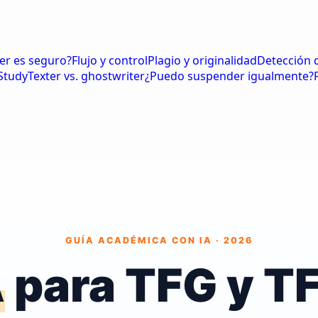
er es seguro?
Flujo y control
Plagio y originalidad
Detección 
StudyTexter vs. ghostwriter
¿Puedo suspender igualmente?
GUÍA ACADÉMICA CON IA · 2026
A
para TFG y T