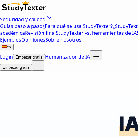
Seguridad y calidad
Guías paso a paso
¿Para qué se usa StudyTexter?
¿StudyText
académica
Revisión final
StudyTexter vs. herramientas de IA
Ejemplos
Opiniones
Sobre nosotros
es
Login
Humanizador de IA
Empezar gratis
Empezar gratis
I