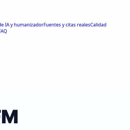
de IA y humanizador
Fuentes y citas reales
Calidad
FAQ
FM