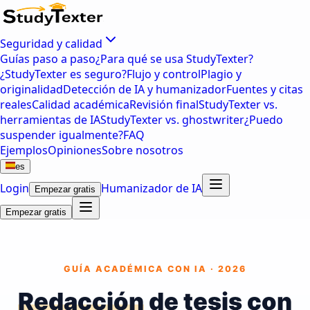
Seguridad y calidad
Guías paso a paso
¿Para qué se usa StudyTexter?
¿StudyTexter es seguro?
Flujo y control
Plagio y
originalidad
Detección de IA y humanizador
Fuentes y citas
reales
Calidad académica
Revisión final
StudyTexter vs.
herramientas de IA
StudyTexter vs. ghostwriter
¿Puedo
suspender igualmente?
FAQ
Ejemplos
Opiniones
Sobre nosotros
es
Login
Humanizador de IA
Empezar gratis
Empezar gratis
GUÍA ACADÉMICA CON IA · 2026
Redacción
de tesis con