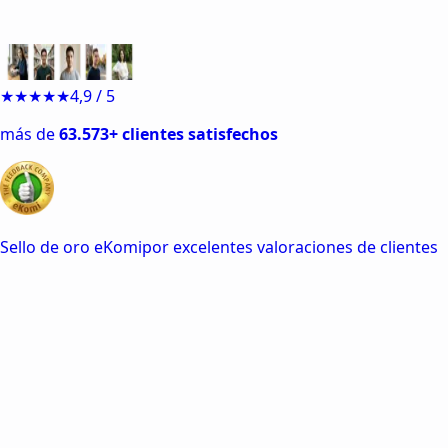
★★★★★
4,9 / 5
63.573+ clientes satisfechos
por excelentes valoraciones de clientes
Agentes de IA planifican paso a
paso
100% seguro y
legal
Sin plagio y camuflado frente a detectores de
IA