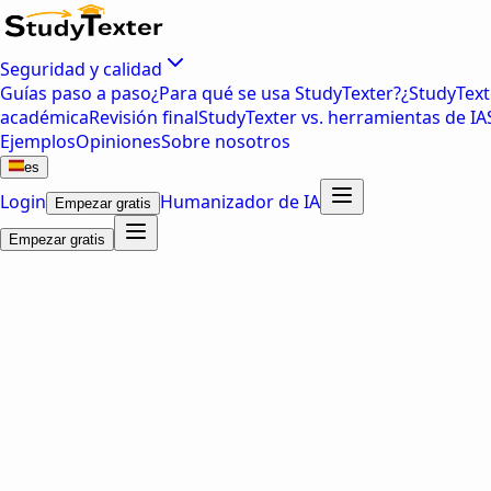
Seguridad y calidad
Guías paso a paso
¿Para qué se usa StudyTexter?
¿StudyText
académica
Revisión final
StudyTexter vs. herramientas de IA
Ejemplos
Opiniones
Sobre nosotros
es
Login
Humanizador de IA
Empezar gratis
Empezar gratis
TFG,
TFM,
tesis,
trabajo académico,