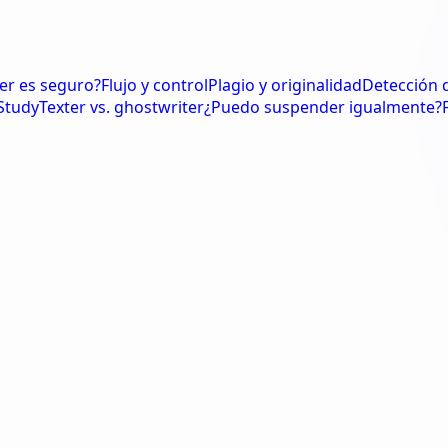
er es seguro?
Flujo y control
Plagio y originalidad
Detección 
StudyTexter vs. ghostwriter
¿Puedo suspender igualmente?