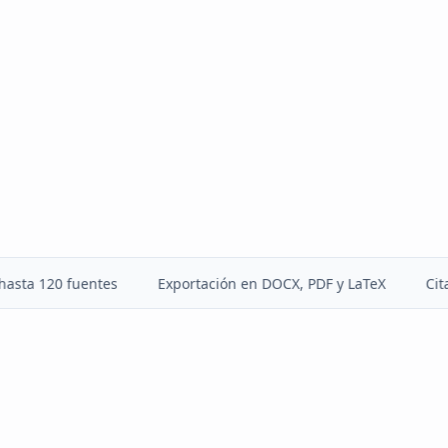
120 fuentes
Exportación en DOCX, PDF y LaTeX
Citas con 