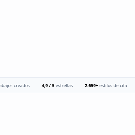
Tablas y figuras
incluidas
Fuentes reales y hilo
conductor
 creados
4,9 / 5
estrellas
2.659+
estilos de cita
Hast