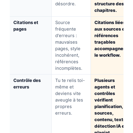
désordre.
structure des
chapitres.
Citations et
Source
Citations liées
pages
fréquente
aux sources et
d'erreurs :
références
mauvaises
traçables
pages, style
accompagnent
incohérent,
le workflow.
références
incomplètes.
Contrôle des
Tu te relis toi-
Plusieurs
erreurs
même et
agents et
deviens vite
contrôles
aveugle à tes
vérifient
propres
planification,
erreurs.
sources,
contenu, texte,
détection IA et
plagiat.