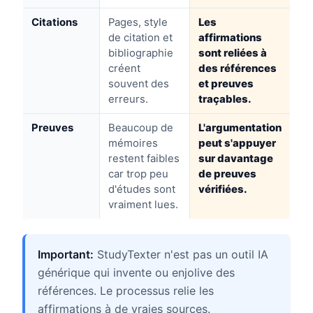
Citations
Pages, style
Les
de citation et
affirmations
bibliographie
sont reliées à
créent
des références
souvent des
et preuves
erreurs.
traçables.
Preuves
Beaucoup de
L'argumentation
mémoires
peut s'appuyer
restent faibles
sur davantage
car trop peu
de preuves
d'études sont
vérifiées.
vraiment lues.
Important:
StudyTexter n'est pas un outil IA
générique qui invente ou enjolive des
références. Le processus relie les
affirmations à de vraies sources.