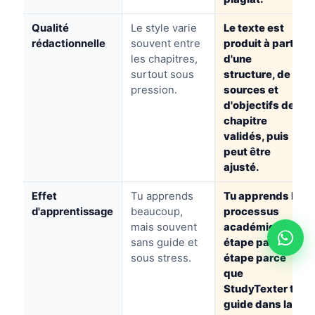
Qualité
Le style varie
Le texte est
rédactionnelle
souvent entre
produit à partir
les chapitres,
d'une
surtout sous
structure, de
pression.
sources et
d'objectifs de
chapitre
validés, puis
peut être
ajusté.
Effet
Tu apprends
Tu apprends le
d'apprentissage
beaucoup,
processus
mais souvent
académique
sans guide et
étape par
sous stress.
étape parce
que
StudyTexter te
guide dans la