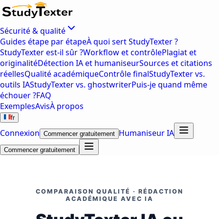
Sécurité & qualité
Guides étape par étape
À quoi sert StudyTexter ?
StudyTexter est-il sûr ?
Workflow et contrôle
Plagiat et
originalité
Détection IA et humaniseur
Sources et citations
réelles
Qualité académique
Contrôle final
StudyTexter vs.
outils IA
StudyTexter vs. ghostwriter
Puis-je quand même
échouer ?
FAQ
Exemples
Avis
À propos
fr
Connexion
Humaniseur IA
Commencer gratuitement
Commencer gratuitement
COMPARAISON QUALITÉ · RÉDACTION
ACADÉMIQUE AVEC IA