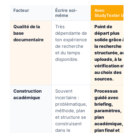
Facteur
Écrire soi-
Avec
même
StudyTexter IA
Qualité de la
Très
Point de
base
dépendante de
départ plus
documentaire
ton expérience
solide grâce à
de recherche
la recherche
et du temps
structurée, aux
disponible.
uploads, à la
vérification et
au choix des
sources.
Construction
Souvent
Processus
académique
incertaine :
guidé avec
problématique,
briefing,
méthode, plan
paramètres,
et structure se
plan
construisent
académique,
dans le
plan final et