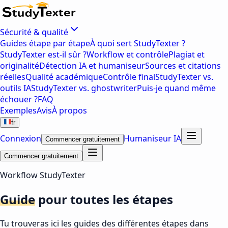
Sécurité & qualité
Guides étape par étape
À quoi sert StudyTexter ?
StudyTexter est-il sûr ?
Workflow et contrôle
Plagiat et
originalité
Détection IA et humaniseur
Sources et citations
réelles
Qualité académique
Contrôle final
StudyTexter vs.
outils IA
StudyTexter vs. ghostwriter
Puis-je quand même
échouer ?
FAQ
Exemples
Avis
À propos
fr
Connexion
Humaniseur IA
Commencer gratuitement
Commencer gratuitement
Workflow StudyTexter
Guide
pour toutes les étapes
Tu trouveras ici les guides des différentes étapes dans