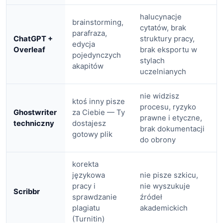
halucynacje
brainstorming,
cytatów, brak
parafraza,
ChatGPT +
struktury pracy,
edycja
Overleaf
brak eksportu w
pojedynczych
stylach
akapitów
uczelnianych
nie widzisz
ktoś inny pisze
procesu, ryzyko
Ghostwriter
za Ciebie — Ty
prawne i etyczne,
techniczny
dostajesz
brak dokumentacji
gotowy plik
do obrony
korekta
językowa
nie pisze szkicu,
pracy i
nie wyszukuje
Scribbr
sprawdzanie
źródeł
plagiatu
akademickich
(Turnitin)