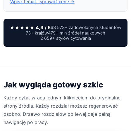
Wpisz temat i sprawdź cenę →
★★★★★ 4,9 / 5
63 573+ zadowolonych studentów
73+ krajów
479+ mln źródeł naukowych
2 659+ stylów cytowania
Jak wygląda gotowy szkic
Każdy cytat wraca jednym kliknięciem do oryginalnej
strony źródła. Każdy rozdział możesz regenerować
osobno. Drzewo rozdziałów po lewej daje pełną
nawigację po pracy.