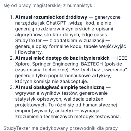
się od pracy magisterskiej z humanistyki:
AI musi rozumieć kod źródłowy
— generyczne
narzędzia jak ChatGPT „widzą" kod, ale nie
generują rozdziałów inżynierskich z opisami
algorytmów, struktur danych, edge cases.
StudyTexter — z dodatkiem wizualizacji —
generuje opisy formalne kodu, tabele wejść/wyjść
i flowcharty.
AI musi mieć dostęp do baz inżynierskich
— IEEE
Xplore, Springer Engineering, BAZTECH (polskie
czasopisma techniczne). Bez tych baz „kwerenda"
generuje tylko popularnonaukowe artykuły,
których komisja nie zaakceptuje.
AI musi obsługiwać empirię techniczną
—
wgrywanie wyników testów, generowanie
statystyk opisowych, walidacja założeń
projektowych. To różni się od humanistycznej
empirii (wywiady, ankiety) — wymaga
zrozumienia technicznych metodyk testowania.
StudyTexter ma dedykowany przewodnik dla pracy