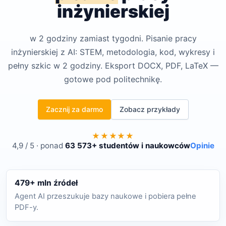
inżynierskiej
w 2 godziny zamiast tygodni. Pisanie pracy
inżynierskiej z AI: STEM, metodologia, kod, wykresy i
pełny szkic w 2 godziny. Eksport DOCX, PDF, LaTeX —
gotowe pod politechnikę.
Zacznij za darmo
Zobacz przykłady
★★★★★
4,9 / 5 · ponad
63 573+ studentów i naukowców
Opinie
479+ mln źródeł
Agent AI przeszukuje bazy naukowe i pobiera pełne
PDF-y.