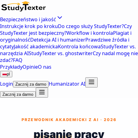
Bezpieczeństwo i jakość
Instrukcje krok po kroku
Do czego służy StudyTexter?
Czy
StudyTexter jest bezpieczny?
Workflow i kontrola
Plagiat i
oryginalność
Detekcja AI i humanizer
Prawdziwe źródła i
cytaty
Jakość akademicka
Kontrola końcowa
StudyTexter vs.
narzędzia AI
StudyTexter vs. ghostwriter
Czy nadal mogę nie
zdać?
FAQ
Przykłady
Opinie
O nas
pl
Login
Humanizator AI
Zacznij za darmo
Zacznij za darmo
PRZEWODNIK AKADEMICKI Z AI · 2026
pisanie
pracy