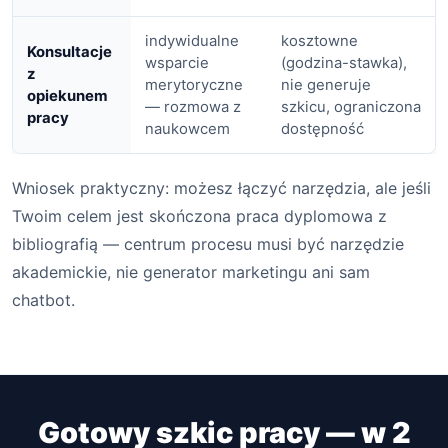
indywidualne
kosztowne
Konsultacje
wsparcie
(godzina-stawka),
z
merytoryczne
nie generuje
opiekunem
— rozmowa z
szkicu, ograniczona
pracy
naukowcem
dostępność
Wniosek praktyczny: możesz łączyć narzędzia, ale jeśli
Twoim celem jest skończona praca dyplomowa z
bibliografią — centrum procesu musi być narzędzie
akademickie, nie generator marketingu ani sam
chatbot.
Gotowy szkic pracy — w 2