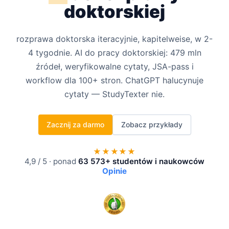
doktorskiej
rozprawa doktorska iteracyjnie, kapitelweise, w 2-
4 tygodnie. AI do pracy doktorskiej: 479 mln
źródeł, weryfikowalne cytaty, JSA-pass i
workflow dla 100+ stron. ChatGPT halucynuje
cytaty — StudyTexter nie.
Zacznij za darmo
Zobacz przykłady
★★★★★
4,9 / 5 · ponad
63 573+ studentów i naukowców
Opinie