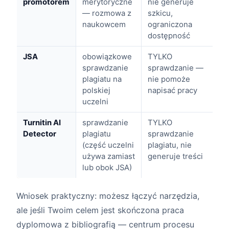
promotorem
merytoryczne
nie generuje
— rozmowa z
szkicu,
naukowcem
ograniczona
dostępność
JSA
obowiązkowe
TYLKO
sprawdzanie
sprawdzanie —
plagiatu na
nie pomoże
polskiej
napisać pracy
uczelni
Turnitin AI
sprawdzanie
TYLKO
Detector
plagiatu
sprawdzanie
(część uczelni
plagiatu, nie
używa zamiast
generuje treści
lub obok JSA)
Wniosek praktyczny: możesz łączyć narzędzia,
ale jeśli Twoim celem jest skończona praca
dyplomowa z bibliografią — centrum procesu