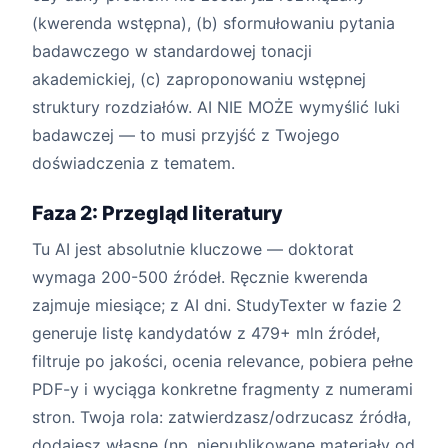
(kwerenda wstępna), (b) sformułowaniu pytania
badawczego w standardowej tonacji
akademickiej, (c) zaproponowaniu wstępnej
struktury rozdziałów. AI NIE MOŻE wymyślić luki
badawczej — to musi przyjść z Twojego
doświadczenia z tematem.
Faza 2: Przegląd literatury
Tu AI jest absolutnie kluczowe — doktorat
wymaga 200-500 źródeł. Ręcznie kwerenda
zajmuje miesiące; z AI dni. StudyTexter w fazie 2
generuje listę kandydatów z 479+ mln źródeł,
filtruje po jakości, ocenia relevance, pobiera pełne
PDF-y i wyciąga konkretne fragmenty z numerami
stron. Twoja rola: zatwierdzasz/odrzucasz źródła,
dodajesz własne (np. niepublikowane materiały od