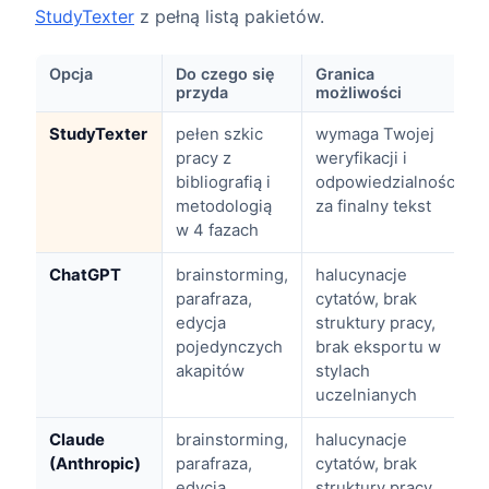
StudyTexter
z pełną listą pakietów.
Opcja
Do czego się
Granica
przyda
możliwości
StudyTexter
pełen szkic
wymaga Twojej
pracy z
weryfikacji i
bibliografią i
odpowiedzialności
metodologią
za finalny tekst
w 4 fazach
ChatGPT
brainstorming,
halucynacje
parafraza,
cytatów, brak
edycja
struktury pracy,
pojedynczych
brak eksportu w
akapitów
stylach
uczelnianych
Claude
brainstorming,
halucynacje
(Anthropic)
parafraza,
cytatów, brak
edycja
struktury pracy,