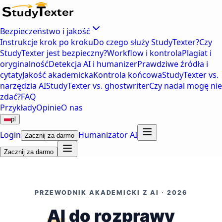
Bezpieczeństwo i jakość
Instrukcje krok po kroku
Do czego służy StudyTexter?
Czy
StudyTexter jest bezpieczny?
Workflow i kontrola
Plagiat i
oryginalność
Detekcja AI i humanizer
Prawdziwe źródła i
cytaty
Jakość akademicka
Kontrola końcowa
StudyTexter vs.
narzędzia AI
StudyTexter vs. ghostwriter
Czy nadal mogę nie
zdać?
FAQ
Przykłady
Opinie
O nas
pl
Login
Humanizator AI
Zacznij za darmo
Zacznij za darmo
PRZEWODNIK AKADEMICKI Z AI · 2026
AI
do rozprawy