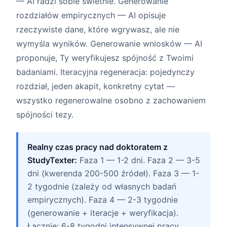
— AI radzi sobie świetnie. Generowanie
rozdziałów empirycznych — AI opisuje
rzeczywiste dane, które wgrywasz, ale nie
wymyśla wyników. Generowanie wniosków — AI
proponuje, Ty weryfikujesz spójność z Twoimi
badaniami. Iteracyjna regeneracja: pojedynczy
rozdział, jeden akapit, konkretny cytat —
wszystko regenerowalne osobno z zachowaniem
spójności tezy.
Realny czas pracy nad doktoratem z
StudyTexter:
Faza 1 — 1-2 dni. Faza 2 — 3-5
dni (kwerenda 200-500 źródeł). Faza 3 — 1-
2 tygodnie (zależy od własnych badań
empirycznych). Faza 4 — 2-3 tygodnie
(generowanie + iteracje + weryfikacja).
Łącznie: 6-8 tygodni intensywnej pracy