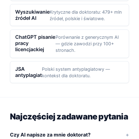
Wyszukiwanie
Krytyczne dla doktoratu: 479+ mln
źródeł AI
źródeł, polskie i światowe.
ChatGPT pisanie
Porównanie z generycznym AI
pracy
— gdzie zawodzi przy 100+
licencjackiej
stronach.
JSA
Polski system antyplagiatowy —
antyplagiat
kontekst dla doktoratu.
Najczęściej zadawane pytania
Czy AI napisze za mnie doktorat?