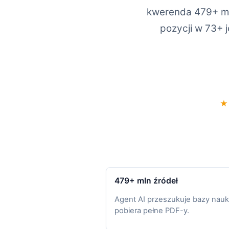
kwerenda 479+ ml
pozycji w 73+ 
★
479+ mln źródeł
Agent AI przeszukuje bazy nauk
pobiera pełne PDF-y.