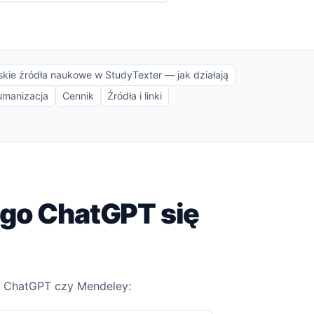
skie źródła naukowe w StudyTexter — jak działają
humanizacja
Cennik
Źródła i linki
zego ChatGPT się
i, ChatGPT czy Mendeley: