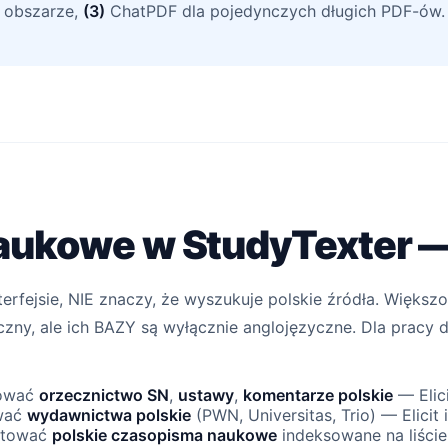
 obszarze,
(3)
ChatPDF dla pojedynczych długich PDF-ów. 
naukowe w StudyTexter — 
terfejsie, NIE znaczy, że wyszukuje polskie źródła. Większo
yczny, ale ich BAZY są wyłącznie anglojęzyczne. Dla prac
tować
orzecznictwo SN
,
ustawy
,
komentarze polskie
— Elici
ować
wydawnictwa polskie
(PWN, Universitas, Trio) — Elicit 
cytować
polskie czasopisma naukowe
indeksowane na liście