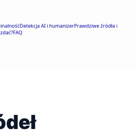
ginalność
Detekcja AI i humanizer
Prawdziwe źródła i
 zdać?
FAQ
ódeł