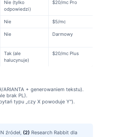
Nie (tylko
$20/mc Pro
odpowiedzi)
Nie
$5/mc
Nie
Darmowy
Tak (ale
$20/mc Plus
halucynuje)
H/ARIANTA + generowaniem tekstu).
ale brak PL).
ytań typu „czy X powoduje Y").
EN źródeł,
(2)
Research Rabbit dla