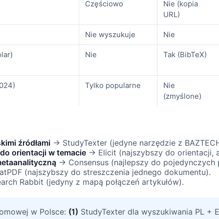
Częściowo
Nie (kopia
URL)
Nie wyszukuje
Nie
lar)
Nie
Tak (BibTeX)
2024)
Tylko popularne
Nie
(zmyślone)
kimi źródłami
→ StudyTexter (jedyne narzędzie z BAZTEC
 do orientacji w temacie
→ Elicit (najszybszy do orientacji, 
etaanalityczną
→ Consensus (najlepszy do pojedynczych p
tPDF (najszybszy do streszczenia jednego dokumentu).
rch Rabbit (jedyny z mapą połączeń artykułów).
lomowej w Polsce:
(1)
StudyTexter dla wyszukiwania PL + 