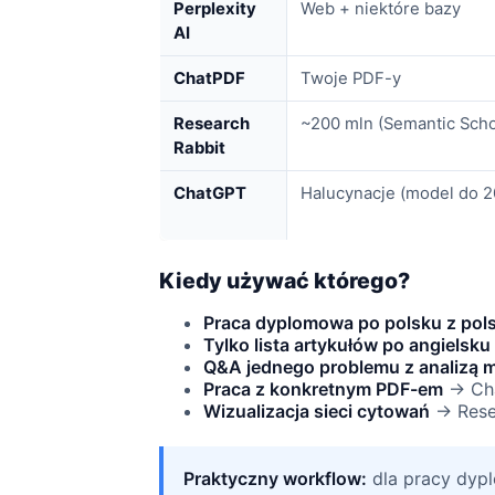
Perplexity
Web + niektóre bazy
AI
ChatPDF
Twoje PDF-y
Research
~200 mln (Semantic Scho
Rabbit
ChatGPT
Halucynacje (model do 
Kiedy używać którego?
Praca dyplomowa po polsku z pols
Tylko lista artykułów po angielsku
Q&A jednego problemu z analizą m
Praca z konkretnym PDF-em
→ Cha
Wizualizacja sieci cytowań
→ Resea
Praktyczny workflow:
dla pracy dyp