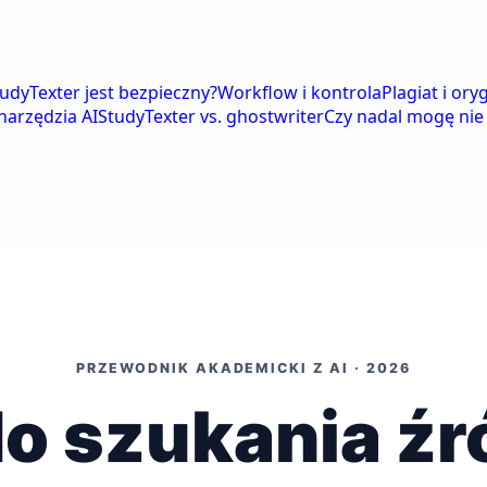
tudyTexter jest bezpieczny?
Workflow i kontrola
Plagiat i ory
narzędzia AI
StudyTexter vs. ghostwriter
Czy nadal mogę nie
PRZEWODNIK AKADEMICKI Z AI · 2026
o szukania źr