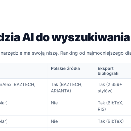
dzia AI do wyszukiwania
narzędzie ma swoją niszę. Ranking od najmocniejszego dl
Polskie źródła
Eksport
bibliografii
enAlex, BAZTECH,
Tak (BAZTECH,
Tak (2 659+
ARIANTA)
stylów)
lar)
Nie
Tak (BibTeX,
RIS)
lar)
Nie
Tak (BibTeX)