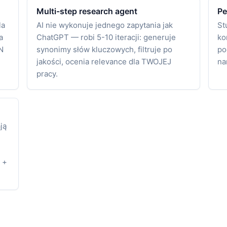
Multi-step research agent
Pe
la
AI nie wykonuje jednego zapytania jak
St
a
ChatGPT — robi 5-10 iteracji: generuje
ko
N
synonimy słów kluczowych, filtruje po
po
jakości, ocenia relevance dla TWOJEJ
na
pracy.
ją
 +