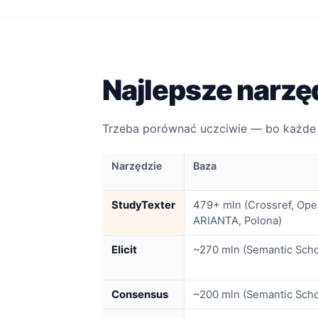
Najlepsze narzę
Trzeba porównać uczciwie — bo każde 
Narzędzie
Baza
StudyTexter
479+ mln (Crossref, Op
ARIANTA, Polona)
Elicit
~270 mln (Semantic Scho
Consensus
~200 mln (Semantic Scho