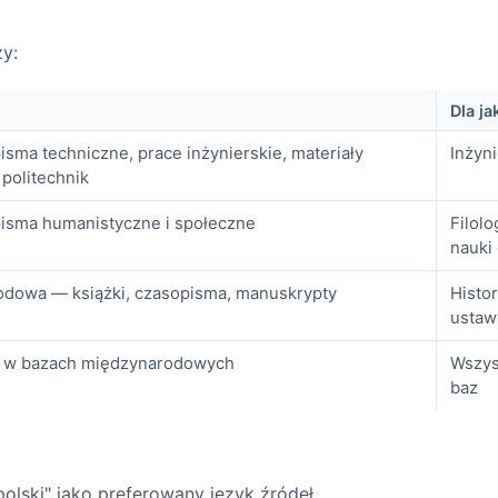
zy:
Dla j
isma techniczne, prace inżynierskie, materiały
Inżyni
politechnik
pisma humanistyczne i społeczne
Filolo
nauki 
rodowa — książki, czasopisma, manuskrypty
Histor
ustaw
y w bazach międzynarodowych
Wszys
baz
olski" jako preferowany język źródeł.