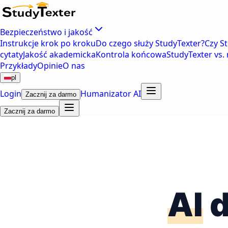
Bezpieczeństwo i jakość
Instrukcje krok po kroku
Do czego służy StudyTexter?
Czy S
cytaty
Jakość akademicka
Kontrola końcowa
StudyTexter vs. 
Przykłady
Opinie
O nas
pl
Login
Humanizator AI
Zacznij za darmo
Zacznij za darmo
AI
d