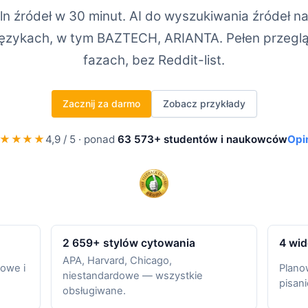
n źródeł w 30 minut. AI do wyszukiwania źródeł n
językach, w tym BAZTECH, ARIANTA. Pełen przegląd
fazach, bez Reddit-list.
Zacznij za darmo
Zobacz przykłady
★★★★
4,9 / 5 · ponad
63 573+ studentów i naukowców
Opi
2 659+ stylów cytowania
4 wid
APA, Harvard, Chicago,
owe i
Plano
niestandardowe — wszystkie
pisan
obsługiwane.