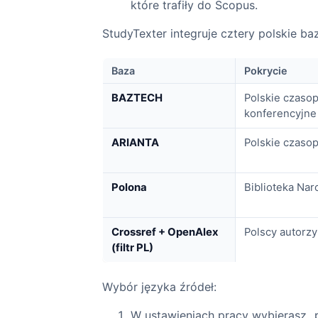
które trafiły do Scopus.
StudyTexter integruje cztery polskie ba
Baza
Pokrycie
BAZTECH
Polskie czasop
konferencyjne 
ARIANTA
Polskie czaso
Polona
Biblioteka Na
Crossref + OpenAlex
Polscy autorz
(filtr PL)
Wybór języka źródeł:
W ustawieniach pracy wybierasz „p