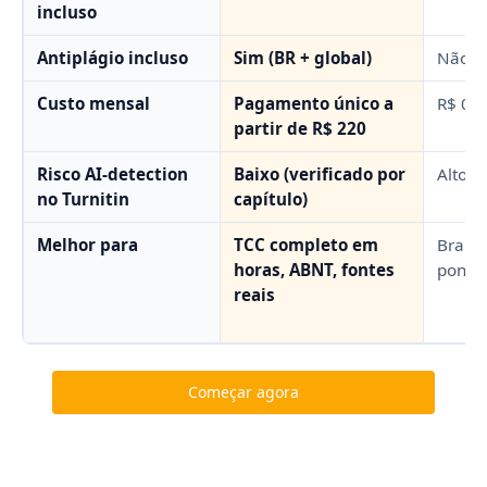
incluso
Antiplágio incluso
Sim (BR + global)
Não
Custo mensal
Pagamento único a
R$ 0
partir de R$ 220
Risco AI-detection
Baixo (verificado por
Alto
no Turnitin
capítulo)
Melhor para
TCC completo em
Brain
horas, ABNT, fontes
pontu
reais
Começar agora