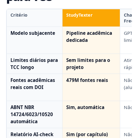
Critério
StudyTexter
ChatG
Free
Modelo subjacente
Pipeline acadêmica
GPT-5
dedicada
limita
Limites diários para
Sem limites para o
Atinge
TCC longo
projeto
rápido
Fontes acadêmicas
479M fontes reais
Não
reais com DOI
(aluci
ABNT NBR
Sim, automática
Não
14724/6023/10520
automática
Relatório AI-check
Sim (por capítulo)
Não