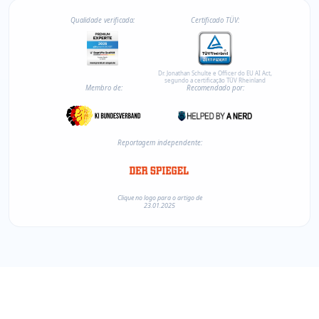
Qualidade verificada:
Certificado TÜV:
Dr. Jonathan Schulte e Officer do EU AI Act,
segundo a certificação TÜV Rheinland
Membro de:
Recomendado por:
Reportagem independente:
Clique no logo para o artigo de
23.01.2025