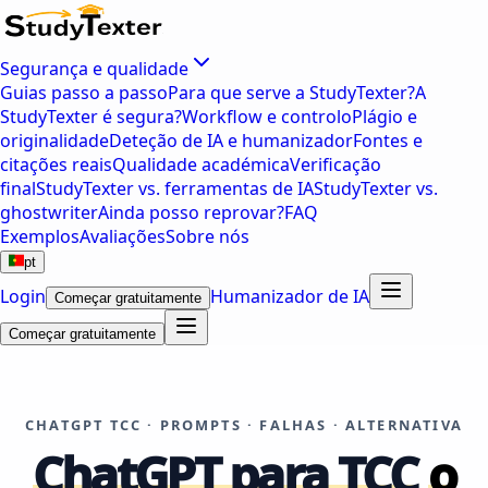
Segurança e qualidade
Guias passo a passo
Para que serve a StudyTexter?
A
StudyTexter é segura?
Workflow e controlo
Plágio e
originalidade
Deteção de IA e humanizador
Fontes e
citações reais
Qualidade académica
Verificação
final
StudyTexter vs. ferramentas de IA
StudyTexter vs.
ghostwriter
Ainda posso reprovar?
FAQ
Exemplos
Avaliações
Sobre nós
pt
Login
Humanizador de IA
Começar gratuitamente
Começar gratuitamente
CHATGPT TCC · PROMPTS · FALHAS · ALTERNATIVA
ChatGPT para TCC
o