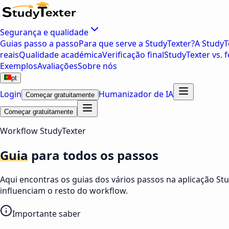
Segurança e qualidade
Guias passo a passo
Para que serve a StudyTexter?
A StudyT
reais
Qualidade académica
Verificação final
StudyTexter vs. 
Exemplos
Avaliações
Sobre nós
pt
Login
Humanizador de IA
Começar gratuitamente
Começar gratuitamente
Workflow StudyTexter
Guia
para todos os passos
Aqui encontras os guias dos vários passos na aplicação St
influenciam o resto do workflow.
Importante saber