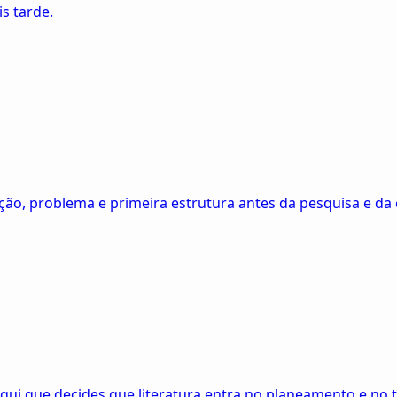
s tarde.
ão, problema e primeira estrutura antes da pesquisa e da 
 aqui que decides que literatura entra no planeamento e no t