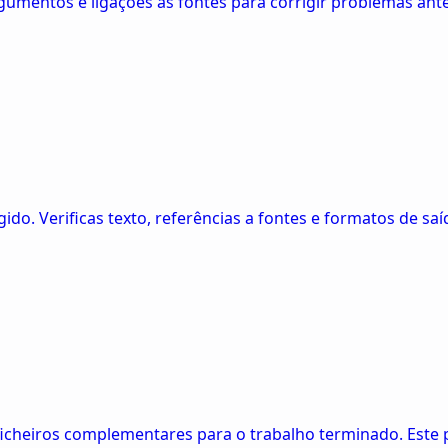
umentos e ligações às fontes para corrigir problemas antes
do. Verificas texto, referências a fontes e formatos de saíd
u ficheiros complementares para o trabalho terminado. Este