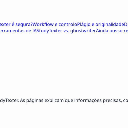
exter é segura?
Workflow e controlo
Plágio e originalidade
D
ferramentas de IA
StudyTexter vs. ghostwriter
Ainda posso r
udyTexter. As páginas explicam que informações precisas, 