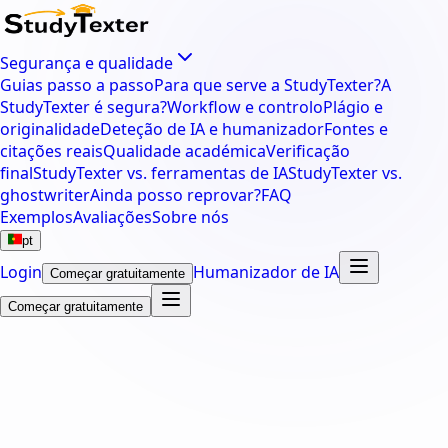
Segurança e qualidade
Guias passo a passo
Para que serve a StudyTexter?
A
StudyTexter é segura?
Workflow e controlo
Plágio e
originalidade
Deteção de IA e humanizador
Fontes e
citações reais
Qualidade académica
Verificação
final
StudyTexter vs. ferramentas de IA
StudyTexter vs.
ghostwriter
Ainda posso reprovar?
FAQ
Exemplos
Avaliações
Sobre nós
pt
Login
Humanizador de IA
Começar gratuitamente
Começar gratuitamente