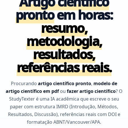
Artigo científico
pronto
em horas:
resumo,
metodologia,
resultados,
referências reais.
Procurando
artigo científico pronto
,
modelo de
artigo científico em pdf
ou
fazer artigo científico
? O
StudyTexter é uma IA acadêmica que escreve o seu
paper com estrutura IMRD (Introdução, Métodos,
Resultados, Discussão), referências reais com DOI e
formatação ABNT/Vancouver/APA.