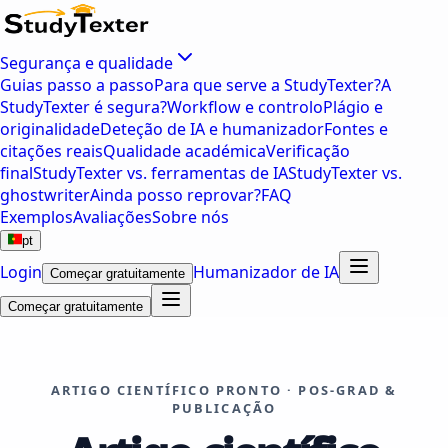
Segurança e qualidade
Guias passo a passo
Para que serve a StudyTexter?
A
StudyTexter é segura?
Workflow e controlo
Plágio e
originalidade
Deteção de IA e humanizador
Fontes e
citações reais
Qualidade académica
Verificação
final
StudyTexter vs. ferramentas de IA
StudyTexter vs.
ghostwriter
Ainda posso reprovar?
FAQ
Exemplos
Avaliações
Sobre nós
pt
Login
Humanizador de IA
Começar gratuitamente
Começar gratuitamente
ARTIGO CIENTÍFICO PRONTO · POS-GRAD &
PUBLICAÇÃO