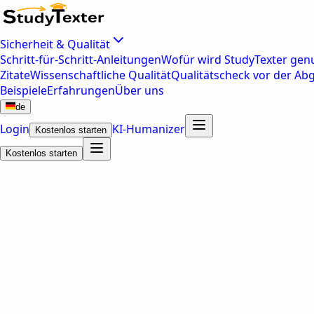
Sicherheit & Qualität
Schritt-für-Schritt-Anleitungen
Wofür wird StudyTexter genu
Zitate
Wissenschaftliche Qualität
Qualitätscheck vor der Ab
Beispiele
Erfahrungen
Über uns
de
Login
KI-Humanizer
Kostenlos starten
Kostenlos starten
wissenschaftliche Arbeit.
Bache