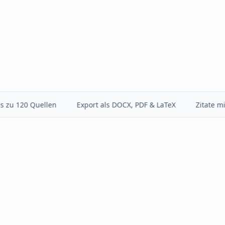
20 Quellen
Export als DOCX, PDF & LaTeX
Zitate mit Sei