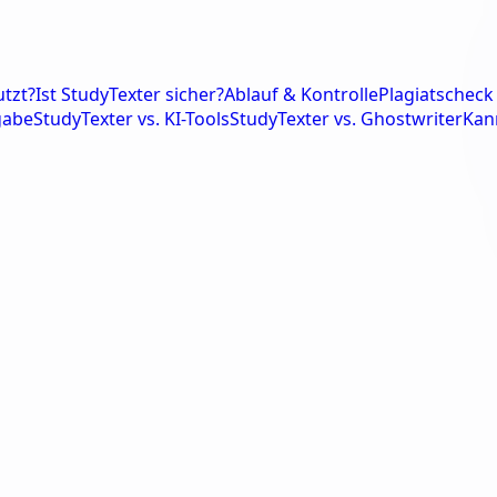
tzt?
Ist StudyTexter sicher?
Ablauf & Kontrolle
Plagiatscheck 
gabe
StudyTexter vs. KI-Tools
StudyTexter vs. Ghostwriter
Kan
lorarbeit.
Hausarbeit.
Masterarbeit.
Fa