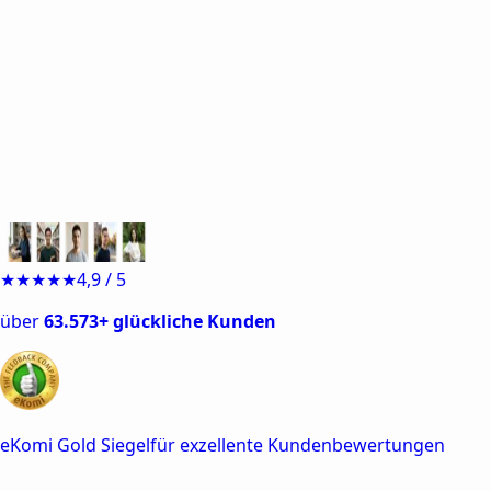
Jetzt kostenlos starten
z. B.
Beispiel-Eingaben:
★★★★★
4,9 / 5
über
63.573+ glückliche Kunden
für exzellente Kundenbewertungen