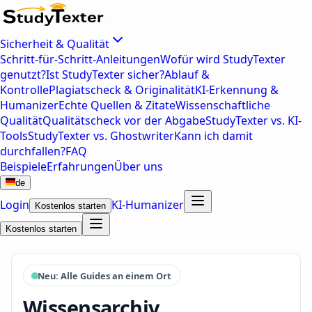
Sicherheit & Qualität
Schritt-für-Schritt-Anleitungen
Wofür wird StudyTexter
genutzt?
Ist StudyTexter sicher?
Ablauf &
Kontrolle
Plagiatscheck & Originalität
KI-Erkennung &
Humanizer
Echte Quellen & Zitate
Wissenschaftliche
Qualität
Qualitätscheck vor der Abgabe
StudyTexter vs. KI-
Tools
StudyTexter vs. Ghostwriter
Kann ich damit
durchfallen?
FAQ
Beispiele
Erfahrungen
Über uns
de
Login
KI-Humanizer
Kostenlos starten
Kostenlos starten
Neu: Alle Guides an einem Ort
Wissensarchiv