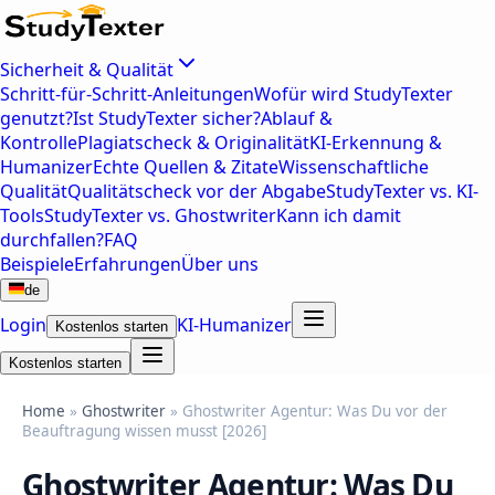
Sicherheit & Qualität
Schritt-für-Schritt-Anleitungen
Wofür wird StudyTexter
genutzt?
Ist StudyTexter sicher?
Ablauf &
Kontrolle
Plagiatscheck & Originalität
KI-Erkennung &
Humanizer
Echte Quellen & Zitate
Wissenschaftliche
Qualität
Qualitätscheck vor der Abgabe
StudyTexter vs. KI-
Tools
StudyTexter vs. Ghostwriter
Kann ich damit
durchfallen?
FAQ
Beispiele
Erfahrungen
Über uns
de
Login
KI-Humanizer
Kostenlos starten
Kostenlos starten
Home
»
Ghostwriter
» Ghostwriter Agentur: Was Du vor der
Beauftragung wissen musst [2026]
Ghostwriter Agentur: Was Du