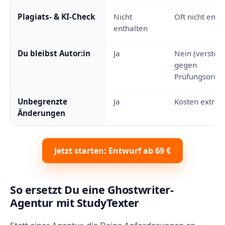
Plagiats- & KI-Check
Nicht
Oft nicht enth
enthalten
Du bleibst Autor:in
Ja
Nein (verstöß
gegen
Prüfungsordn
Unbegrenzte
Ja
Kosten extra
Änderungen
Jetzt starten: Entwurf ab 69 €
So ersetzt Du eine Ghostwriter-
Agentur mit StudyTexter