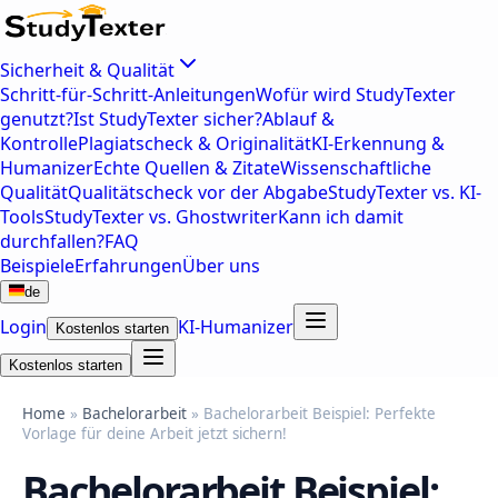
Sicherheit & Qualität
Schritt-für-Schritt-Anleitungen
Wofür wird StudyTexter
genutzt?
Ist StudyTexter sicher?
Ablauf &
Kontrolle
Plagiatscheck & Originalität
KI-Erkennung &
Humanizer
Echte Quellen & Zitate
Wissenschaftliche
Qualität
Qualitätscheck vor der Abgabe
StudyTexter vs. KI-
Tools
StudyTexter vs. Ghostwriter
Kann ich damit
durchfallen?
FAQ
Beispiele
Erfahrungen
Über uns
de
Login
KI-Humanizer
Kostenlos starten
Kostenlos starten
Home
»
Bachelorarbeit
» Bachelorarbeit Beispiel: Perfekte
Vorlage für deine Arbeit jetzt sichern!
Bachelorarbeit Beispiel: