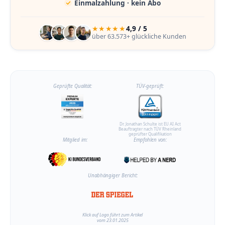
Einmalzahlung · kein Abo
★★★★★
4,9 / 5
über 63.573+ glückliche Kunden
Geprüfte Qualität:
TÜV-geprüft:
Dr. Jonathan Schulte ist EU AI Act
Beauftragter nach TÜV Rheinland
geprüfter Qualifikation
Mitglied im:
Empfohlen von:
Unabhängiger Bericht:
Klick auf Logo führt zum Artikel
vom 23.01.2025