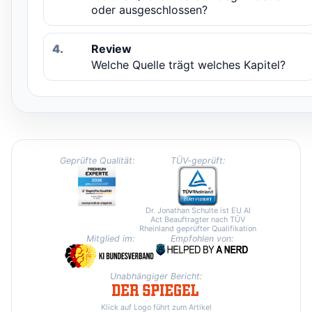
oder ausgeschlossen?
4.
Review
Welche Quelle trägt welches Kapitel?
Geprüfte Qualität:
TÜV-geprüft:
Dr. Jonathan Schulte ist EU AI
Act Beauftragter nach TÜV
Rheinland geprüfter Qualifikation
Mitglied im:
Empfohlen von:
Unabhängiger Bericht:
Klick auf Logo führt zum Artikel