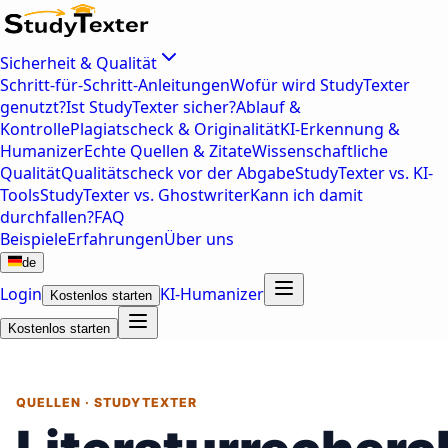
Sicherheit & Qualität
Schritt-für-Schritt-Anleitungen
Wofür wird StudyTexter
genutzt?
Ist StudyTexter sicher?
Ablauf &
Kontrolle
Plagiatscheck & Originalität
KI-Erkennung &
Humanizer
Echte Quellen & Zitate
Wissenschaftliche
Qualität
Qualitätscheck vor der Abgabe
StudyTexter vs. KI-
Tools
StudyTexter vs. Ghostwriter
Kann ich damit
durchfallen?
FAQ
Beispiele
Erfahrungen
Über uns
de
Login
KI-Humanizer
Kostenlos starten
Kostenlos starten
QUELLEN · STUDYTEXTER