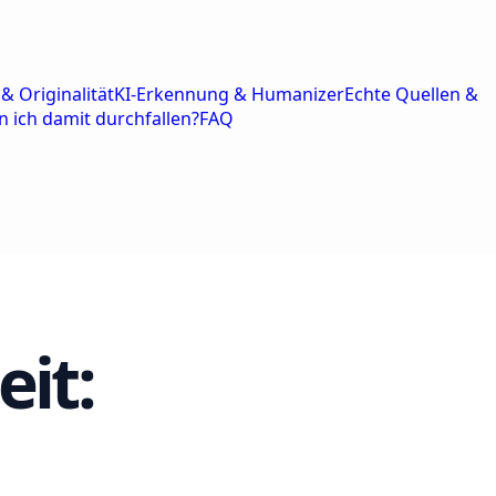
& Originalität
KI-Erkennung & Humanizer
Echte Quellen &
n ich damit durchfallen?
FAQ
it: