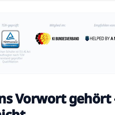
TÜV-geprüft:
Mitglied im:
Empfohlen von
than Schulte ist EU AI Act
auftragter nach TÜV
heinland geprüfter
Qualifikation
ns Vorwort gehört 
icht