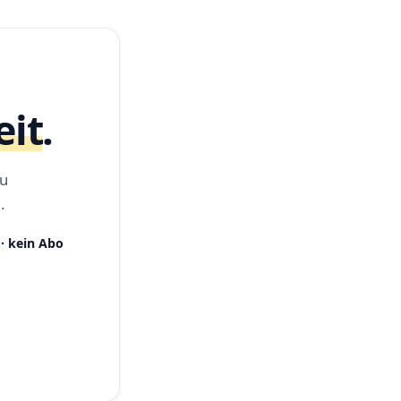
eit
.
zu
.
· kein Abo