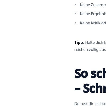
Keine Zusamme
Keine Ergebni
Keine Kritik o
Tipp
: Halte dich
reichen völlig aus
So sc
– Schr
Du tust dir leich