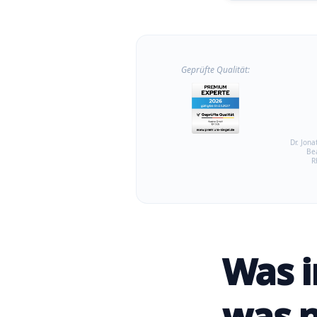
Geprüfte Qualität:
Dr. Jona
Be
R
Was i
was n