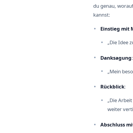
du genau, worauf 
kannst:
Einstieg mit 
„Die Idee 
Danksagung
:
„Mein beson
Rückblick
:
„Die Arbei
weiter verti
Abschluss m