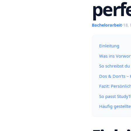
perf
Bachelorarbeit
·
18.
Einleitung
Was ins Vorwort
So schreibst du 
Dos & Don’ts –
Fazit: Persönlic
So passt Study
Häufig gestellt