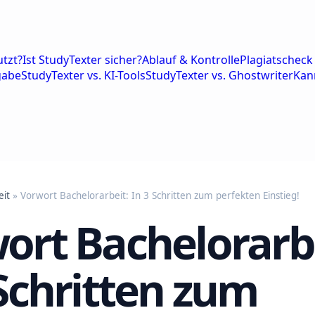
tzt?
Ist StudyTexter sicher?
Ablauf & Kontrolle
Plagiatscheck 
gabe
StudyTexter vs. KI-Tools
StudyTexter vs. Ghostwriter
Kan
eit
» Vorwort Bachelorarbeit: In 3 Schritten zum perfekten Einstieg!
ort Bachelorarbe
 Schritten zum