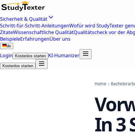
Sicherheit & Qualität
Schritt-für-Schritt-Anleitungen
Wofür wird StudyTexter genu
Zitate
Wissenschaftliche Qualität
Qualitätscheck vor der Ab
Beispiele
Erfahrungen
Über uns
de
Login
KI-Humanizer
Kostenlos starten
Kostenlos starten
Home
»
Bachelorarb
Vorw
In 3