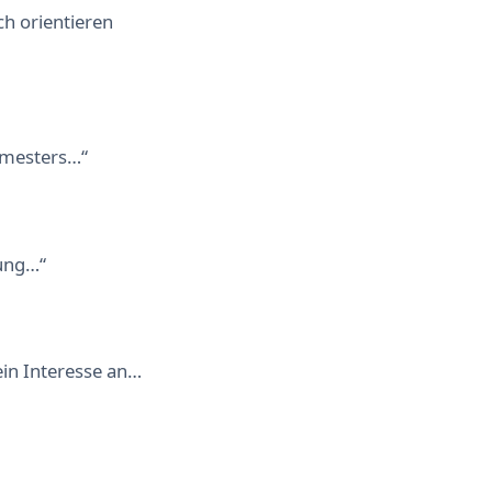
ch orientieren
emesters…“
uung…“
ein Interesse an…