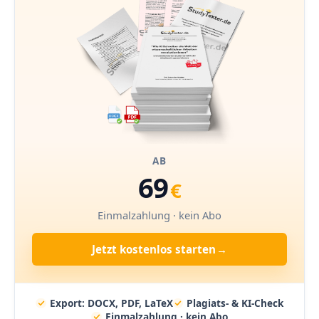
AB
69
€
Einmalzahlung · kein Abo
Jetzt kostenlos starten
→
Export: DOCX, PDF, LaTeX
Plagiats- & KI-Check
Einmalzahlung · kein Abo