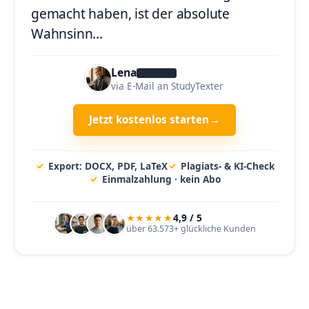
gemacht haben, ist der absolute
Wahnsinn…
Lena
Müller
via E-Mail an StudyTexter
Jetzt kostenlos starten
→
Export: DOCX, PDF, LaTeX
Plagiats- & KI-Check
Einmalzahlung · kein Abo
★★★★★
4,9 / 5
über 63.573+ glückliche Kunden