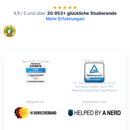
★★★★★
4,9 / 5 und über
30.953+ glückliche Studierende
Mehr Erfahrungen
Geprüfte Qualität:
TÜV-geprüft:
Dr. Jonathan Schulte ist EU AI
Act Beauftragter nach TÜV
Rheinland geprüfter Qualifikation
Mitglied im:
Empfohlen von: