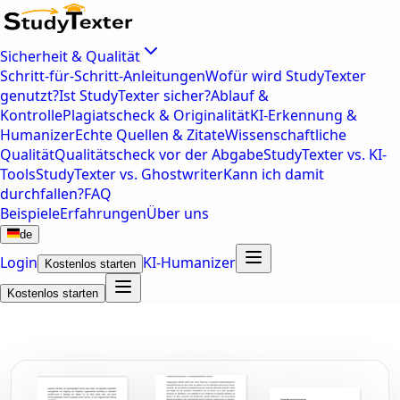
Sicherheit & Qualität
Schritt-für-Schritt-Anleitungen
Wofür wird StudyTexter
genutzt?
Ist StudyTexter sicher?
Ablauf &
Kontrolle
Plagiatscheck & Originalität
KI-Erkennung &
Humanizer
Echte Quellen & Zitate
Wissenschaftliche
Qualität
Qualitätscheck vor der Abgabe
StudyTexter vs. KI-
Tools
StudyTexter vs. Ghostwriter
Kann ich damit
durchfallen?
FAQ
Beispiele
Erfahrungen
Über uns
de
Login
KI-Humanizer
Kostenlos starten
Kostenlos starten