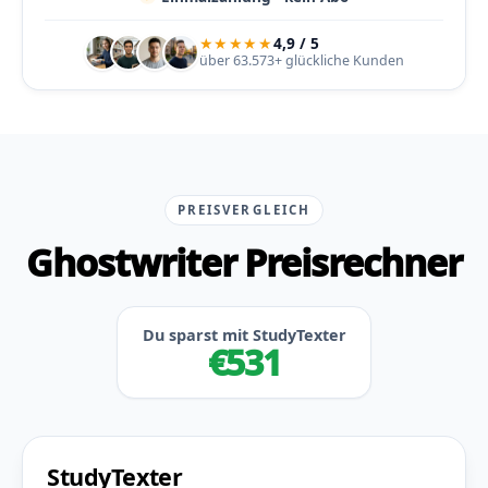
★★★★★
4,9 / 5
über 63.573+ glückliche Kunden
PREISVERGLEICH
Ghostwriter Preisrechner
Du sparst mit StudyTexter
€531
StudyTexter