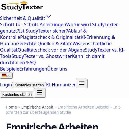
Sicherheit & Qualität
Schritt-für-Schritt-Anleitungen
Wofür wird StudyTexter
genutzt?
Ist StudyTexter sicher?
Ablauf &
Kontrolle
Plagiatscheck & Originalität
KI-Erkennung &
Humanizer
Echte Quellen & Zitate
Wissenschaftliche
Qualität
Qualitätscheck vor der Abgabe
StudyTexter vs. KI-
Tools
StudyTexter vs. Ghostwriter
Kann ich damit
durchfallen?
FAQ
Beispiele
Erfahrungen
Über uns
de
Login
KI-Humanizer
Kostenlos starten
Kostenlos starten
Home
»
Empirische Arbeit
» Empirische Arbeiten Beispiel – In 5
Schritten zur überzeugenden Studie
Empirische Arbeiten