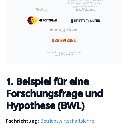
Dr. Jonathan Schulte ist EU AI Act
Beauftragter nach TÜV Rheinland
geprüfter Qualifikation
Mitglied im:
Empfohlen von:
Unabhängiger Bericht:
Klick auf Logo führt zum Artikel
vom 23.01.2025
1. Beispiel für eine
Forschungsfrage und
Hypothese (BWL)
Fachrichtung
:
Betriebswirtschaftslehre