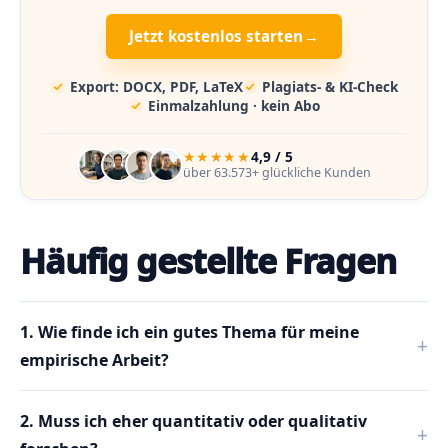
Jetzt kostenlos starten
→
Export: DOCX, PDF, LaTeX
Plagiats- & KI-Check
Einmalzahlung · kein Abo
★★★★★
4,9 / 5
über 63.573+ glückliche Kunden
Häufig gestellte Fragen
1. Wie finde ich ein gutes Thema für meine
empirische Arbeit?
2. Muss ich eher quantitativ oder qualitativ