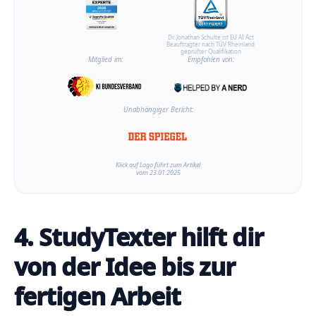
Dr. Jonathan Schulte ist EU AI Act
Beauftragter nach TÜV Rheinland
geprüfter Qualifikation
Mitglied im:
Empfohlen von:
Unabhängiger Bericht:
Klick auf Logo führt zum Artikel
vom 23.01.2025
4. StudyTexter hilft dir
von der Idee bis zur
fertigen Arbeit