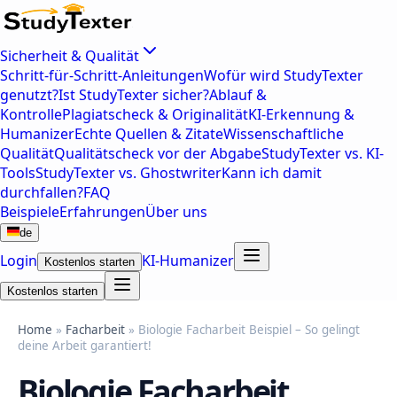
Sicherheit & Qualität
Schritt-für-Schritt-Anleitungen
Wofür wird StudyTexter
genutzt?
Ist StudyTexter sicher?
Ablauf &
Kontrolle
Plagiatscheck & Originalität
KI-Erkennung &
Humanizer
Echte Quellen & Zitate
Wissenschaftliche
Qualität
Qualitätscheck vor der Abgabe
StudyTexter vs. KI-
Tools
StudyTexter vs. Ghostwriter
Kann ich damit
durchfallen?
FAQ
Beispiele
Erfahrungen
Über uns
de
Login
KI-Humanizer
Kostenlos starten
Kostenlos starten
Home
»
Facharbeit
» Biologie Facharbeit Beispiel – So gelingt
deine Arbeit garantiert!
Biologie Facharbeit