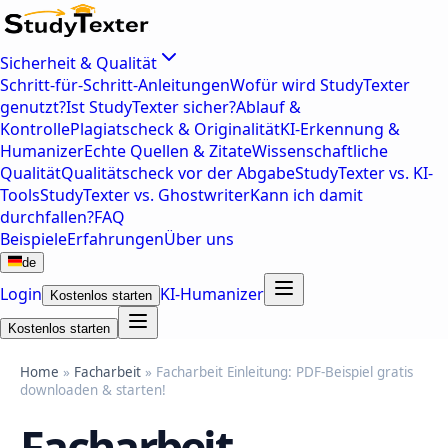
Sicherheit & Qualität
Schritt-für-Schritt-Anleitungen
Wofür wird StudyTexter
genutzt?
Ist StudyTexter sicher?
Ablauf &
Kontrolle
Plagiatscheck & Originalität
KI-Erkennung &
Humanizer
Echte Quellen & Zitate
Wissenschaftliche
Qualität
Qualitätscheck vor der Abgabe
StudyTexter vs. KI-
Tools
StudyTexter vs. Ghostwriter
Kann ich damit
durchfallen?
FAQ
Beispiele
Erfahrungen
Über uns
de
Login
KI-Humanizer
Kostenlos starten
Kostenlos starten
Home
»
Facharbeit
» Facharbeit Einleitung: PDF-Beispiel gratis
downloaden & starten!
Facharbeit