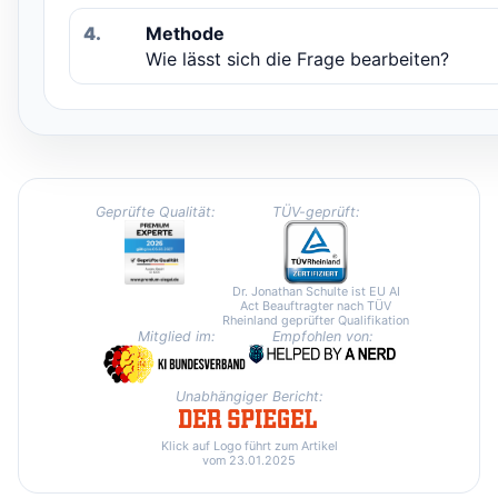
4.
Methode
Wie lässt sich die Frage bearbeiten?
Geprüfte Qualität:
TÜV-geprüft:
Dr. Jonathan Schulte ist EU AI
Act Beauftragter nach TÜV
Rheinland geprüfter Qualifikation
Mitglied im:
Empfohlen von:
Unabhängiger Bericht:
Klick auf Logo führt zum Artikel
vom 23.01.2025