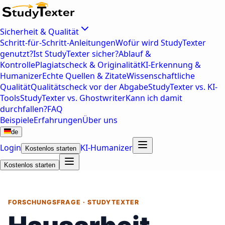
Sicherheit & Qualität
Schritt-für-Schritt-Anleitungen
Wofür wird StudyTexter
genutzt?
Ist StudyTexter sicher?
Ablauf &
Kontrolle
Plagiatscheck & Originalität
KI-Erkennung &
Humanizer
Echte Quellen & Zitate
Wissenschaftliche
Qualität
Qualitätscheck vor der Abgabe
StudyTexter vs. KI-
Tools
StudyTexter vs. Ghostwriter
Kann ich damit
durchfallen?
FAQ
Beispiele
Erfahrungen
Über uns
de
Login
KI-Humanizer
Kostenlos starten
Kostenlos starten
FORSCHUNGSFRAGE · STUDYTEXTER