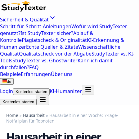
Sicherheit & Qualität
Schritt-für-Schritt-Anleitungen
Wofür wird StudyTexter
genutzt?
Ist StudyTexter sicher?
Ablauf &
Kontrolle
Plagiatscheck & Originalität
KI-Erkennung &
Humanizer
Echte Quellen & Zitate
Wissenschaftliche
Qualität
Qualitätscheck vor der Abgabe
StudyTexter vs. KI-
Tools
StudyTexter vs. Ghostwriter
Kann ich damit
durchfallen?
FAQ
Beispiele
Erfahrungen
Über uns
de
Login
KI-Humanizer
Kostenlos starten
Kostenlos starten
Home
»
Hausarbeit
» Hausarbeit in einer Woche: 7-Tage-
Notfallplan für Topnoten
Hausarbeit in einer