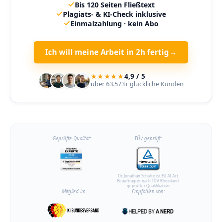
Bis 120 Seiten Fließtext
Plagiats- & KI-Check inklusive
Einmalzahlung · kein Abo
Ich will meine Arbeit in 2h fertig
→
★★★★★
4,9 / 5
über 63.573+ glückliche Kunden
Geprüfte Qualität:
TÜV-geprüft:
Dr. Jonathan Schulte ist EU AI Act
Beauftragter nach TÜV Rheinland
geprüfter Qualifikation
Mitglied im:
Empfohlen von: