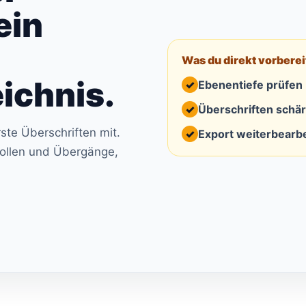
ein
Was du direkt vorberei
ichnis.
✓
Ebenentiefe prüfen
✓
Überschriften schä
ste Überschriften mit.
✓
Export weiterbearb
rollen und Übergänge,