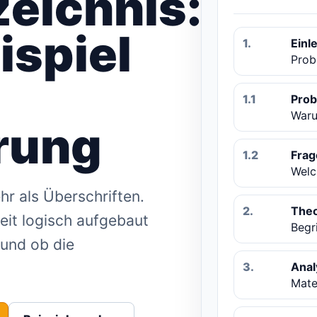
zeichnis:
ispiel
1.
Einl
Prob
1.1
Prob
Waru
rung
1.2
Frag
Welc
hr als Überschriften.
2.
Theo
eit logisch aufgebaut
Begr
 und ob die
3.
Anal
Mate