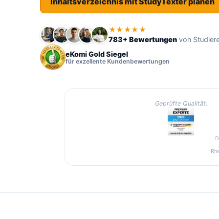
Inhaltsverzeichnis mit StudyTexter planen
★★★★★
783+ Bewertungen
von Studier
eKomi Gold Siegel
für exzellente Kundenbewertungen
Geprüfte Qualität:
D
Rhe