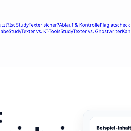
tzt?
Ist StudyTexter sicher?
Ablauf & Kontrolle
Plagiatscheck 
gabe
StudyTexter vs. KI-Tools
StudyTexter vs. Ghostwriter
Kan
t
Beispiel-Inhal