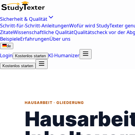
Sicherheit & Qualität
Schritt-für-Schritt-Anleitungen
Wofür wird StudyTexter genu
Zitate
Wissenschaftliche Qualität
Qualitätscheck vor der Ab
Beispiele
Erfahrungen
Über uns
de
Login
KI-Humanizer
Kostenlos starten
Kostenlos starten
HAUSARBEIT · GLIEDERUNG
Hausarbei