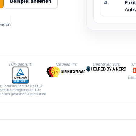
Beispiel ansehen
4.
Fazit
Antw
enden
TÜV-geprüft:
Mitglied im:
Empfohlen von:
Un
Klick
r. Jonathan Schulte ist EU AI
Act Beauftragter nach TÜV
inland geprüfter Qualifikation