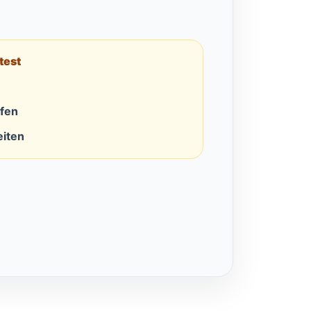
test
rfen
eiten