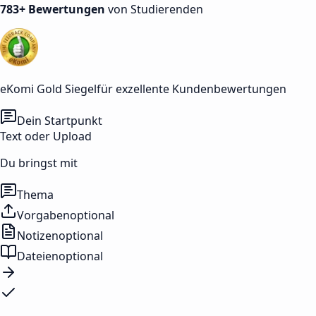
783+ Bewertungen
von Studierenden
eKomi Gold Siegel
für exzellente Kundenbewertungen
Dein Startpunkt
Text oder Upload
Du bringst mit
Thema
Vorgaben
optional
Notizen
optional
Dateien
optional