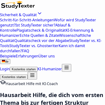
Sicherheit & Qualität
Schritt-für-Schritt-Anleitungen
Wofür wird StudyTexter
genutzt?
Ist StudyTexter sicher?
Ablauf &
Kontrolle
Plagiatscheck & Originalität
KI-Erkennung &
Humanizer
Echte Quellen & Zitate
Wissenschaftliche
Qualität
Qualitätscheck vor der Abgabe
StudyTexter vs. KI-
Tools
StudyTexter vs. Ghostwriter
Kann ich damit
durchfallen?
FAQ
Beispiele
Erfahrungen
Über uns
de
Login
KI-Humanizer
Kostenlos starten
Kostenlos starten
Hausarbeit Hilfe mit KI-Coach
Hausarbeit Hilfe, die dich vom ersten
Thema bis zur fertigen Struktur