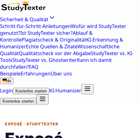
Sicherheit & Qualität
Schritt-für-Schritt-Anleitungen
Wofür wird StudyTexter
genutzt?
Ist StudyTexter sicher?
Ablauf &
Kontrolle
Plagiatscheck & Originalität
KI-Erkennung &
Humanizer
Echte Quellen & Zitate
Wissenschaftliche
Qualität
Qualitätscheck vor der Abgabe
StudyTexter vs. KI-
Tools
StudyTexter vs. Ghostwriter
Kann ich damit
durchfallen?
FAQ
Beispiele
Erfahrungen
Über uns
de
Login
KI-Humanizer
Kostenlos starten
Kostenlos starten
EXPOSÉ · STUDYTEXTER