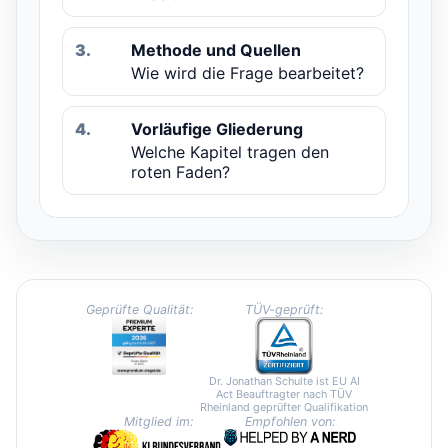
3.
Methode und Quellen
Wie wird die Frage bearbeitet?
4.
Vorläufige Gliederung
Welche Kapitel tragen den
roten Faden?
Geprüfte Qualität:
TÜV-geprüft:
Dr. Jonathan Schulte ist EU AI
Act Beauftragter nach TÜV
Rheinland geprüfter Qualifikation
Mitglied im:
Empfohlen von: