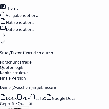
Thema
Vorgaben
optional
Notizen
optional
Dateien
optional
StudyTexter führt dich durch
Forschungsfrage
Quellenlogik
Kapitelstruktur
Finale Version
Deine (Zwischen-)Ergebnisse in...
DOCX
PDF
LaTeX
Google Docs
Geprüfte Qualität: