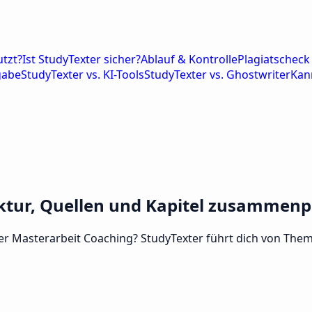
tzt?
Ist StudyTexter sicher?
Ablauf & Kontrolle
Plagiatscheck 
gabe
StudyTexter vs. KI-Tools
StudyTexter vs. Ghostwriter
Kan
ruktur, Quellen und Kapitel zusammen
der Masterarbeit Coaching? StudyTexter führt dich von Them