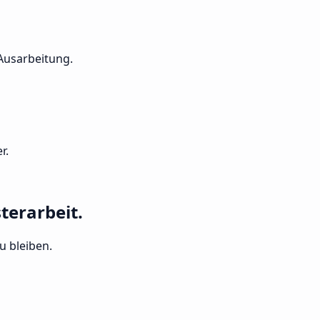
 Ausarbeitung.
r.
terarbeit.
u bleiben.