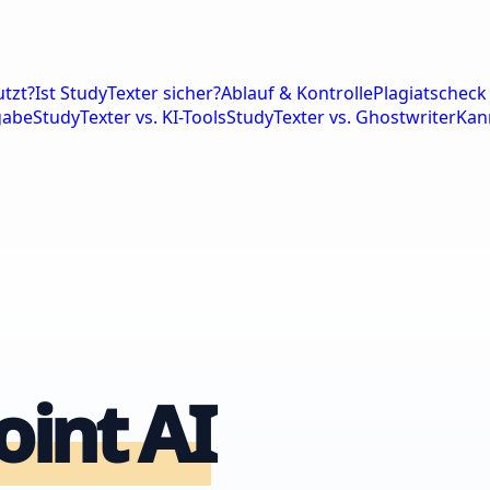
tzt?
Ist StudyTexter sicher?
Ablauf & Kontrolle
Plagiatscheck 
gabe
StudyTexter vs. KI-Tools
StudyTexter vs. Ghostwriter
Kan
int AI