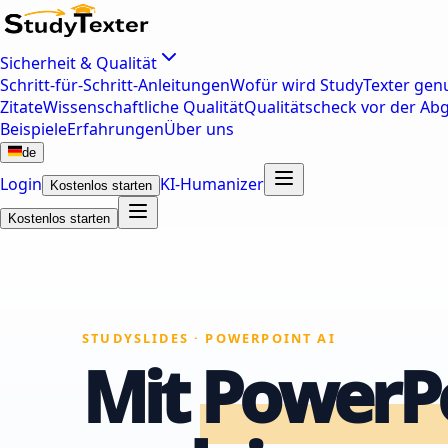
Sicherheit & Qualität
Schritt-für-Schritt-Anleitungen
Wofür wird StudyTexter genu
Zitate
Wissenschaftliche Qualität
Qualitätscheck vor der Ab
Beispiele
Erfahrungen
Über uns
de
Login
KI-Humanizer
Kostenlos starten
Kostenlos starten
STUDYSLIDES · POWERPOINT AI
Mit
PowerPo