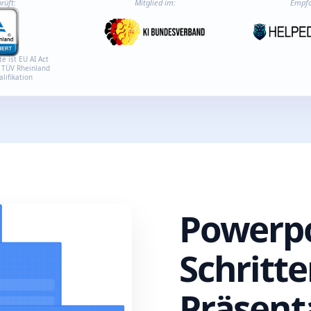
rüft:
Mitglied im:
Empfo
te ist EU AI Act
 TÜV Rheinland
lifikation
Powerpo
Schritte
Präsent