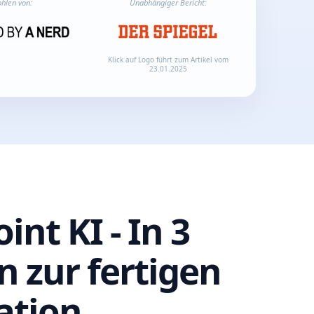
hlen von:
Unabhängiger Bericht:
Klick auf Logo führt zum Artikel vom
23.01.2025
int KI
- In 3
n zur fertigen
ation