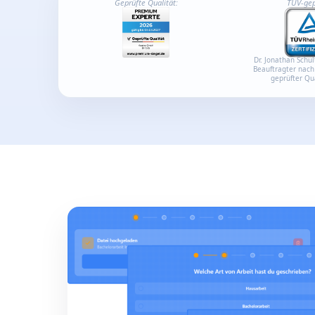
Geprüfte Qualität:
TÜV-gep
Dr. Jonathan Schul
Beauftragter nach
geprüfter Qua