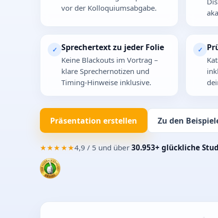
Dis
vor der Kolloquiumsabgabe.
aka
Sprechertext zu jeder Folie
Pr
✓
✓
Keine Blackouts im Vortrag –
Kat
klare Sprechernotizen und
ink
Timing-Hinweise inklusive.
dei
Präsentation erstellen
Zu den Beispiel
★★★★★
4,9 / 5 und über
30.953+ glückliche Stu