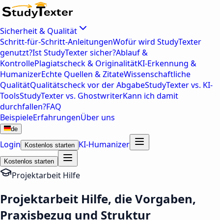
Sicherheit & Qualität
Schritt-für-Schritt-Anleitungen
Wofür wird StudyTexter
genutzt?
Ist StudyTexter sicher?
Ablauf &
Kontrolle
Plagiatscheck & Originalität
KI-Erkennung &
Humanizer
Echte Quellen & Zitate
Wissenschaftliche
Qualität
Qualitätscheck vor der Abgabe
StudyTexter vs. KI-
Tools
StudyTexter vs. Ghostwriter
Kann ich damit
durchfallen?
FAQ
Beispiele
Erfahrungen
Über uns
de
Login
KI-Humanizer
Kostenlos starten
Kostenlos starten
Projektarbeit Hilfe
Projektarbeit Hilfe, die Vorgaben,
Praxisbezug und Struktur