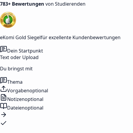
783+ Bewertungen
von Studierenden
eKomi Gold Siegel
für exzellente Kundenbewertungen
Dein Startpunkt
Text oder Upload
Du bringst mit
Thema
Vorgaben
optional
Notizen
optional
Dateien
optional