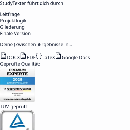
StudyTexter führt dich durch
Leitfrage
Projektlogik
Gliederung
Finale Version
Deine (Zwischen-)Ergebnisse in...
DOCX
PDF
LaTeX
Google Docs
Geprüfte Qualität:
TÜV-geprüft: