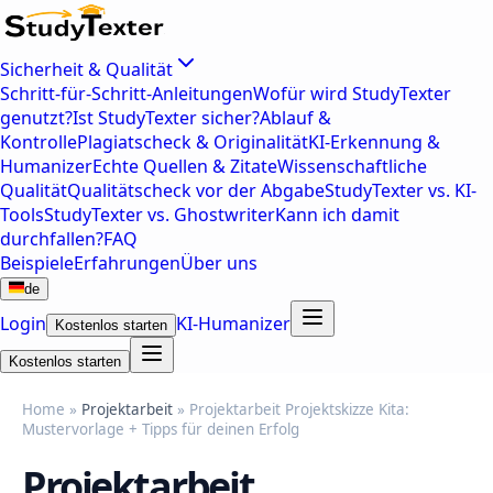
Sicherheit & Qualität
Schritt-für-Schritt-Anleitungen
Wofür wird StudyTexter
genutzt?
Ist StudyTexter sicher?
Ablauf &
Kontrolle
Plagiatscheck & Originalität
KI-Erkennung &
Humanizer
Echte Quellen & Zitate
Wissenschaftliche
Qualität
Qualitätscheck vor der Abgabe
StudyTexter vs. KI-
Tools
StudyTexter vs. Ghostwriter
Kann ich damit
durchfallen?
FAQ
Beispiele
Erfahrungen
Über uns
de
Login
KI-Humanizer
Kostenlos starten
Kostenlos starten
Home »
Projektarbeit
» Projektarbeit Projektskizze Kita:
Mustervorlage + Tipps für deinen Erfolg
Projektarbeit