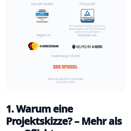
Geprüfte Qualität:
TÜV-geprüft:
Dr. Jonathan Schulte ist EU AI Act
Beauftragter nach TÜV Rheinland
geprüfter Qualifikation
Mitglied im:
Empfohlen von:
Unabhängiger Bericht:
Klick auf Logo führt zum Artikel
vom 23.01.2025
1. Warum eine
Projektskizze? – Mehr als