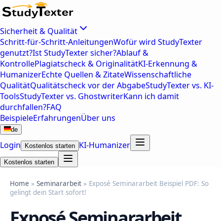
Sicherheit & Qualität
Schritt-für-Schritt-Anleitungen
Wofür wird StudyTexter
genutzt?
Ist StudyTexter sicher?
Ablauf &
Kontrolle
Plagiatscheck & Originalität
KI-Erkennung &
Humanizer
Echte Quellen & Zitate
Wissenschaftliche
Qualität
Qualitätscheck vor der Abgabe
StudyTexter vs. KI-
Tools
StudyTexter vs. Ghostwriter
Kann ich damit
durchfallen?
FAQ
Beispiele
Erfahrungen
Über uns
de
Login
KI-Humanizer
Kostenlos starten
Kostenlos starten
Home
»
Seminararbeit
» Exposé Seminararbeit Beispiel PDF: So
gelingt dein Start sofort!
Exposé Seminararbeit