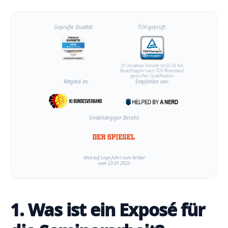
Geprüfte Qualität:
TÜV-geprüft:
Dr. Jonathan Schulte ist EU AI Act
Beauftragter nach TÜV Rheinland
geprüfter Qualifikation
Mitglied im:
Empfohlen von:
Unabhängiger Bericht:
Klick auf Logo führt zum Artikel
vom 23.01.2025
1. Was ist ein Exposé für