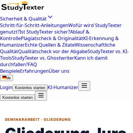
Sicherheit & Qualität
Schritt-für-Schritt-Anleitungen
Wofür wird StudyTexter
genutzt?
Ist StudyTexter sicher?
Ablauf &
Kontrolle
Plagiatscheck & Originalität
KI-Erkennung &
Humanizer
Echte Quellen & Zitate
Wissenschaftliche
Qualität
Qualitätscheck vor der Abgabe
StudyTexter vs. KI-
Tools
StudyTexter vs. Ghostwriter
Kann ich damit
durchfallen?
FAQ
Beispiele
Erfahrungen
Über uns
de
Login
KI-Humanizer
Kostenlos starten
Kostenlos starten
SEMINARARBEIT · GLIEDERUNG