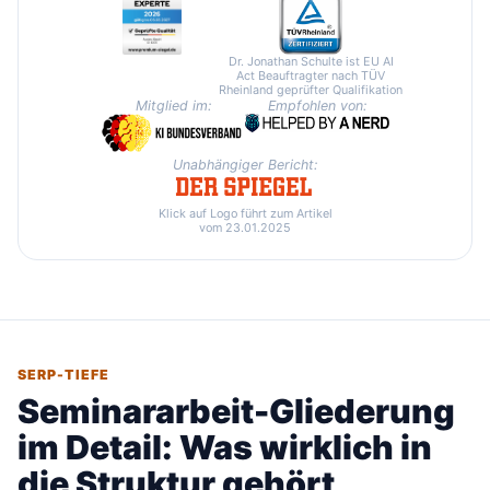
Dr. Jonathan Schulte ist EU AI
Act Beauftragter nach TÜV
Rheinland geprüfter Qualifikation
Mitglied im:
Empfohlen von:
Unabhängiger Bericht:
Klick auf Logo führt zum Artikel
vom 23.01.2025
SERP-TIEFE
Seminararbeit-Gliederung
im Detail: Was wirklich in
die Struktur gehört