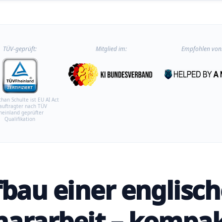
TÜV-geprüft:
Mitglied im:
Empfohlen von
than Schulte ist EU AI Act
auftragter nach TÜV
heinland geprüfter
Qualifikation
fbau einer englisc
ararbeit – kompa