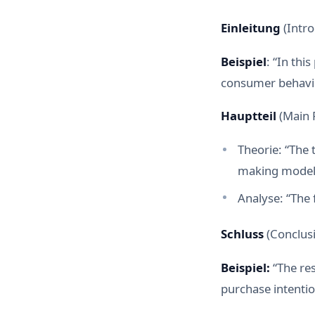
Einleitung
(Intr
Beispiel
: “In thi
consumer behavior
Hauptteil
(Main 
Theorie: “The 
making model
Analyse: “The 
Schluss
(Conclus
Beispiel:
“The res
purchase intentio