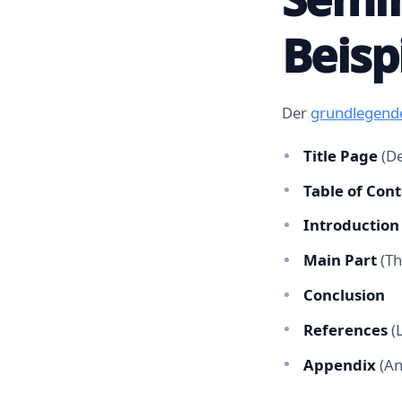
Beisp
Der
grundlegend
Title Page
(De
Table of Con
Introduction
Main Part
(Th
Conclusion
References
(
Appendix
(An