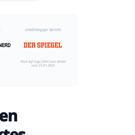
:
Unabhängiger Bericht:
Klick auf Logo führt zum Artikel
vom 23.01.2025
hen
ktes