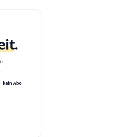
eit
.
zu
.
· kein Abo