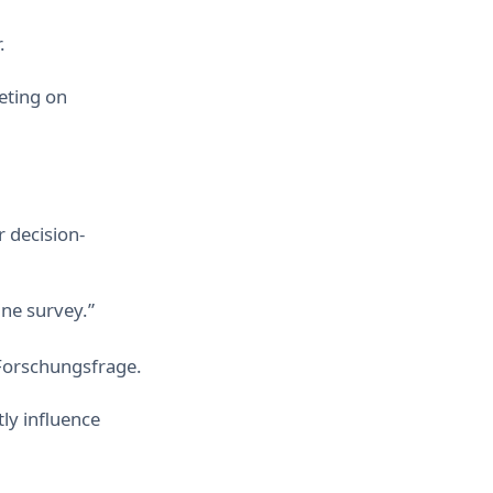
.
keting on
 decision-
ine survey.”
Forschungsfrage.
tly influence