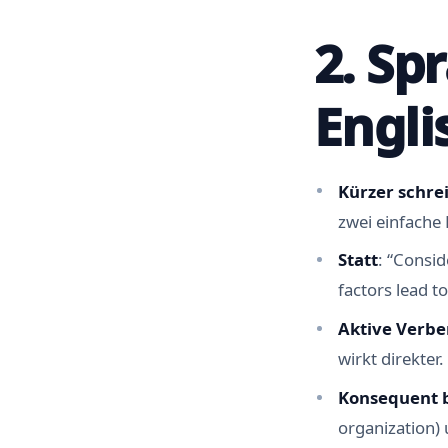
2. Sp
Engli
Kürzer schre
zwei einfache 
Statt
: “Consi
factors lead t
Aktive Verbe
wirkt direkter.
Konsequent 
organization) 