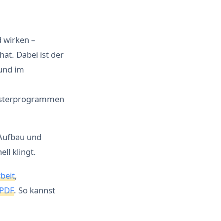
d wirken –
at. Dabei ist der
 und im
 Masterprogrammen
 Aufbau und
ll klingt.
beit
,
 PDF
. So kannst