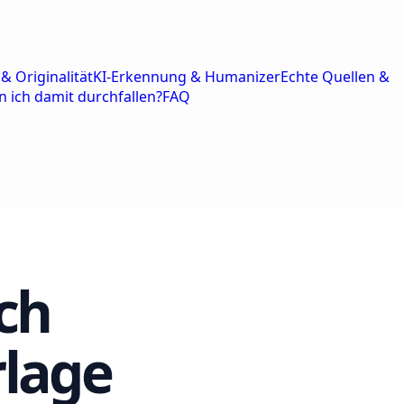
& Originalität
KI-Erkennung & Humanizer
Echte Quellen &
n ich damit durchfallen?
FAQ
ch
rlage