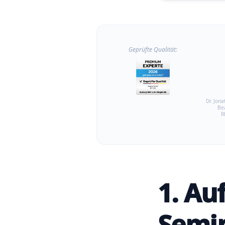
Geprüfte Qualität:
Dr. Jona
Be
R
1. Au
Semin