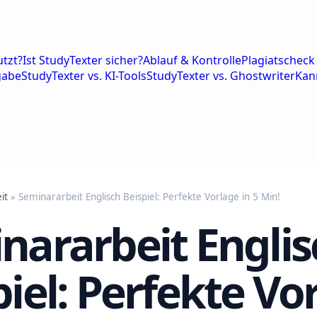
tzt?
Ist StudyTexter sicher?
Ablauf & Kontrolle
Plagiatscheck 
gabe
StudyTexter vs. KI-Tools
StudyTexter vs. Ghostwriter
Kan
it
» Seminararbeit Englisch Beispiel: Perfekte Vorlage in 5 Min!
nararbeit Englis
piel: Perfekte Vo