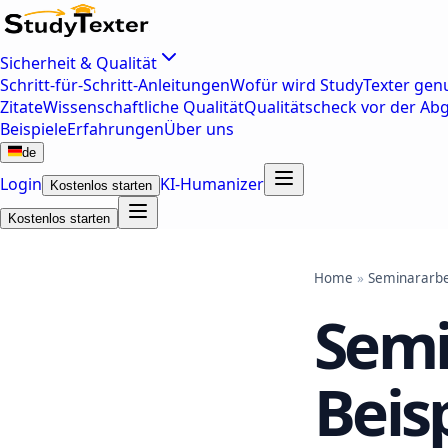
Sicherheit & Qualität
Schritt-für-Schritt-Anleitungen
Wofür wird StudyTexter genu
Zitate
Wissenschaftliche Qualität
Qualitätscheck vor der Ab
Beispiele
Erfahrungen
Über uns
de
Login
KI-Humanizer
Kostenlos starten
Kostenlos starten
Home
»
Seminararbe
Semi
Beis