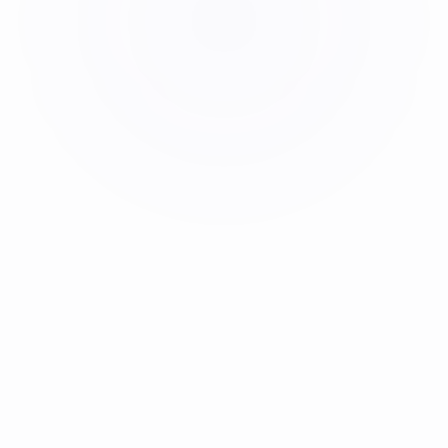
Persönlicher Touch & Anforderungen
berücksichtigt
Word-Format – sofort bearbeitbar
Beispielarbeit ansehen