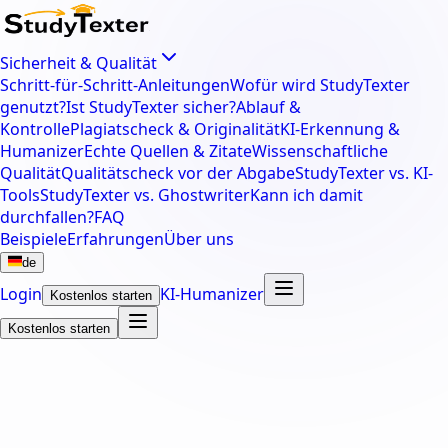
Sicherheit & Qualität
Schritt-für-Schritt-Anleitungen
Wofür wird StudyTexter
genutzt?
Ist StudyTexter sicher?
Ablauf &
Kontrolle
Plagiatscheck & Originalität
KI-Erkennung &
Humanizer
Echte Quellen & Zitate
Wissenschaftliche
Qualität
Qualitätscheck vor der Abgabe
StudyTexter vs. KI-
Tools
StudyTexter vs. Ghostwriter
Kann ich damit
durchfallen?
FAQ
Beispiele
Erfahrungen
Über uns
de
Login
KI-Humanizer
Kostenlos starten
Kostenlos starten