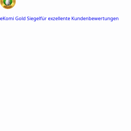
für exzellente Kundenbewertungen
KI-Agenten planen Schritt für
Schritt
100% sicher und
legal
Plagiatsfrei &
KI-Tarnung
Tabellen & Abbildungen
inklusive
Echte Quellen & roter
Faden