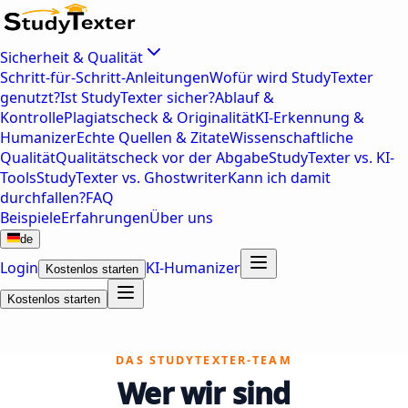
Sicherheit & Qualität
Schritt-für-Schritt-Anleitungen
Wofür wird StudyTexter
genutzt?
Ist StudyTexter sicher?
Ablauf &
Kontrolle
Plagiatscheck & Originalität
KI-Erkennung &
Humanizer
Echte Quellen & Zitate
Wissenschaftliche
Qualität
Qualitätscheck vor der Abgabe
StudyTexter vs. KI-
Tools
StudyTexter vs. Ghostwriter
Kann ich damit
durchfallen?
FAQ
Beispiele
Erfahrungen
Über uns
de
Login
KI-Humanizer
Kostenlos starten
Kostenlos starten
DAS STUDYTEXTER-TEAM
Wer wir sind