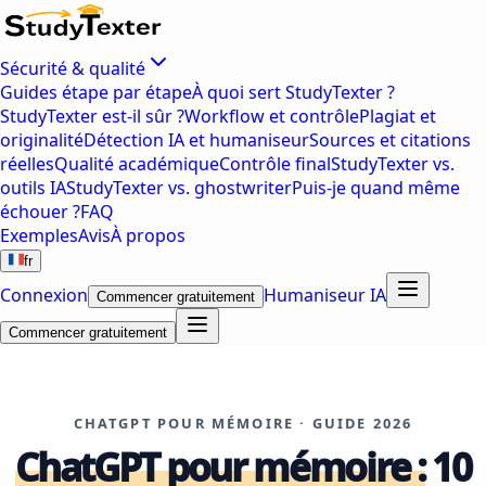
Sécurité & qualité
Guides étape par étape
À quoi sert StudyTexter ?
StudyTexter est-il sûr ?
Workflow et contrôle
Plagiat et
originalité
Détection IA et humaniseur
Sources et citations
réelles
Qualité académique
Contrôle final
StudyTexter vs.
outils IA
StudyTexter vs. ghostwriter
Puis-je quand même
échouer ?
FAQ
Exemples
Avis
À propos
fr
Connexion
Humaniseur IA
Commencer gratuitement
Commencer gratuitement
CHATGPT POUR MÉMOIRE · GUIDE 2026
ChatGPT pour mémoire :
10