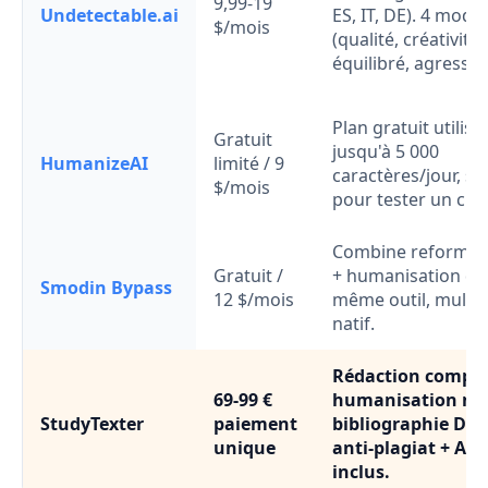
9,99-19
Undetectable.ai
ES, IT, DE). 4 mode
$/mois
(qualité, créativité,
équilibré, agressif)
Plan gratuit utilisa
Gratuit
jusqu'à 5 000
HumanizeAI
limité / 9
caractères/jour, su
$/mois
pour tester un cha
Combine reformul
Gratuit /
+ humanisation da
Smodin Bypass
12 $/mois
même outil, multil
natif.
Rédaction complè
69-99 €
humanisation nat
StudyTexter
paiement
bibliographie DOI
unique
anti-plagiat + AI-
inclus.