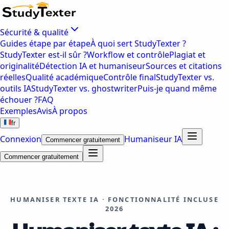
Sécurité & qualité
Guides étape par étape
À quoi sert StudyTexter ?
StudyTexter est-il sûr ?
Workflow et contrôle
Plagiat et
originalité
Détection IA et humaniseur
Sources et citations
réelles
Qualité académique
Contrôle final
StudyTexter vs.
outils IA
StudyTexter vs. ghostwriter
Puis-je quand même
échouer ?
FAQ
Exemples
Avis
À propos
fr
Connexion
Humaniseur IA
Commencer gratuitement
Commencer gratuitement
HUMANISER TEXTE IA · FONCTIONNALITÉ INCLUSE
2026