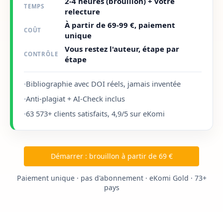
2-4 heures (brouillon) + votre
TEMPS
relecture
À partir de 69-99 €, paiement
COÛT
unique
Vous restez l'auteur, étape par
CONTRÔLE
étape
·
Bibliographie avec DOI réels, jamais inventée
·
Anti-plagiat + AI-Check inclus
·
63 573+ clients satisfaits, 4,9/5 sur eKomi
Démarrer : brouillon à partir de 69 €
Paiement unique · pas d'abonnement · eKomi Gold · 73+
pays