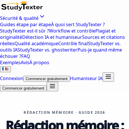
Sécurité & qualité
Guides étape par étape
À quoi sert StudyTexter ?
StudyTexter est-il sûr ?
Workflow et contrôle
Plagiat et
originalité
Détection IA et humaniseur
Sources et citations
réelles
Qualité académique
Contrôle final
StudyTexter vs.
outils IA
StudyTexter vs. ghostwriter
Puis-je quand même
échouer ?
FAQ
Exemples
Avis
À propos
fr
Connexion
Humaniseur IA
Commencer gratuitement
Commencer gratuitement
RÉDACTION MÉMOIRE · GUIDE 2026
Rédaction mémoire :