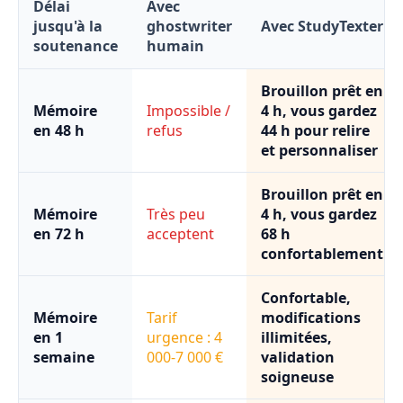
Délai
Avec
jusqu'à la
ghostwriter
Avec StudyTexter
soutenance
humain
Brouillon prêt en
Mémoire
Impossible /
4 h, vous gardez
en 48 h
refus
44 h pour relire
et personnaliser
Brouillon prêt en
Mémoire
Très peu
4 h, vous gardez
en 72 h
acceptent
68 h
confortablement
Confortable,
Mémoire
Tarif
modifications
en 1
urgence : 4
illimitées,
semaine
000-7 000 €
validation
soigneuse