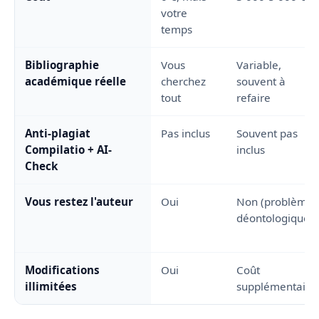
votre
temps
Bibliographie
Vous
Variable,
académique réelle
cherchez
souvent à
tout
refaire
Anti-plagiat
Pas inclus
Souvent pas
Compilatio + AI-
inclus
Check
Vous restez l'auteur
Oui
Non (problème
déontologique)
Modifications
Oui
Coût
illimitées
supplémentaire