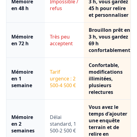
Mémoire
Impossible /
3 h, vous gardez
en 48 h
refus
45 h pour relire
et personnaliser
Brouillon prêt en
Mémoire
Très peu
3 h, vous gardez
en 72 h
acceptent
69 h
confortablement
Confortable,
Mémoire
Tarif
modifications
en 1
urgence : 2
illimitées,
semaine
500-4 500 €
plusieurs
relectures
Vous avez le
temps d'ajouter
Mémoire
Délai
une enquête
en 2
standard, 1
terrain et de
semaines
500-2 500 €
relire en