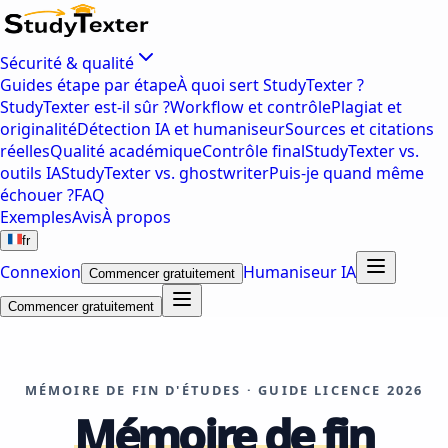
Sécurité & qualité
Guides étape par étape
À quoi sert StudyTexter ?
StudyTexter est-il sûr ?
Workflow et contrôle
Plagiat et
originalité
Détection IA et humaniseur
Sources et citations
réelles
Qualité académique
Contrôle final
StudyTexter vs.
outils IA
StudyTexter vs. ghostwriter
Puis-je quand même
échouer ?
FAQ
Exemples
Avis
À propos
fr
Connexion
Humaniseur IA
Commencer gratuitement
Commencer gratuitement
MÉMOIRE DE FIN D'ÉTUDES · GUIDE LICENCE 2026
Mémoire de fin