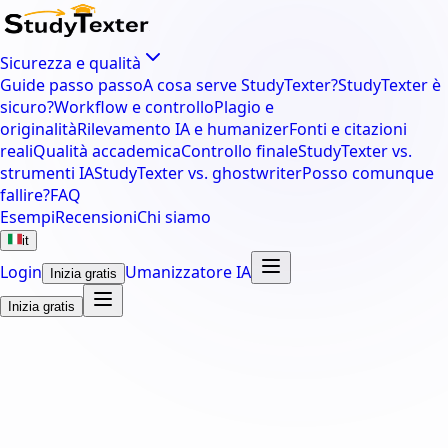
Sicurezza e qualità
Guide passo passo
A cosa serve StudyTexter?
StudyTexter è
sicuro?
Workflow e controllo
Plagio e
originalità
Rilevamento IA e humanizer
Fonti e citazioni
reali
Qualità accademica
Controllo finale
StudyTexter vs.
strumenti IA
StudyTexter vs. ghostwriter
Posso comunque
fallire?
FAQ
Esempi
Recensioni
Chi siamo
it
Login
Umanizzatore IA
Inizia gratis
Inizia gratis