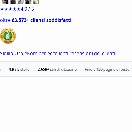
★★★★★
4,9 / 5
oltre
63.573+ clienti soddisfatti
Sigillo Oro eKomi
per eccellenti recensioni dei clienti
 / 5
stelle
2.659+
stili di citazione
Fino a 120 pagine di testo
Rice