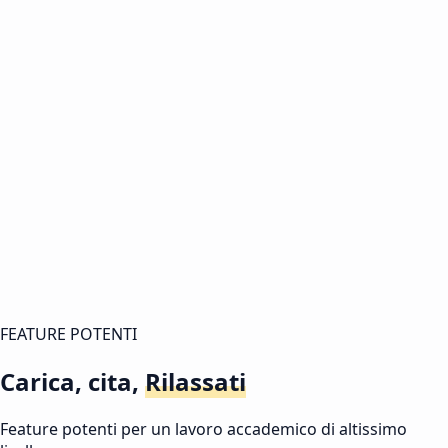
0:00
/
0:00
Intro
FEATURE POTENTI
Carica, cita,
Rilassati
Feature potenti per un lavoro accademico di altissimo