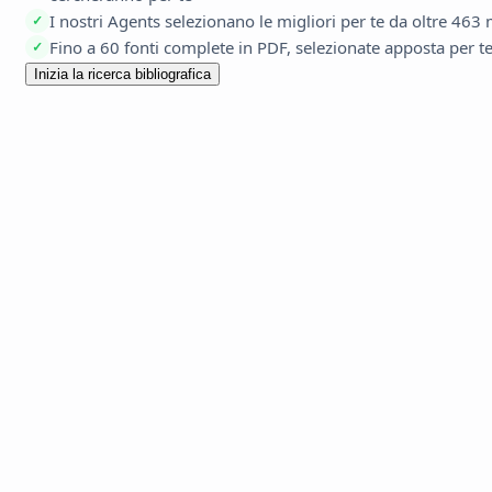
I nostri Agents selezionano le migliori per te da oltre 463 m
✓
Fino a 60 fonti complete in PDF, selezionate apposta per t
✓
Inizia la ricerca bibliografica
Modif
capitoli