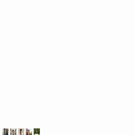
lavoro di tesi.
elaborato d
Inizia ora gratuitamente
es.
Esempi di input: