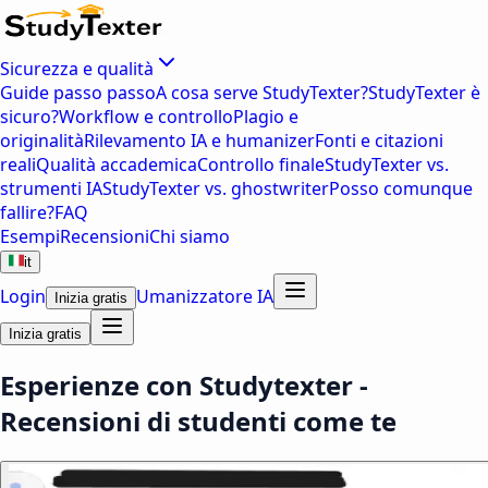
Sicurezza e qualità
Guide passo passo
A cosa serve StudyTexter?
StudyTexter è
sicuro?
Workflow e controllo
Plagio e
originalità
Rilevamento IA e humanizer
Fonti e citazioni
reali
Qualità accademica
Controllo finale
StudyTexter vs.
strumenti IA
StudyTexter vs. ghostwriter
Posso comunque
fallire?
FAQ
Esempi
Recensioni
Chi siamo
it
Login
Umanizzatore IA
Inizia gratis
Inizia gratis
Esperienze con Studytexter -
Recensioni di studenti come te