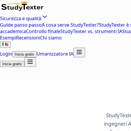
Sicurezza e qualità
Guide passo passo
A cosa serve StudyTexter?
StudyTexter è 
accademica
Controllo finale
StudyTexter vs. strumenti IA
Stu
Esempi
Recensioni
Chi siamo
it
Login
Umanizzatore IA
Inizia gratis
Inizia gratis
StudyTexte
ingegneri A