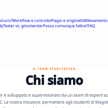
sicuro?
Workflow e controllo
Plagio e originalità
Rilevamento
dyTexter vs. ghostwriter
Posso comunque fallire?
FAQ
IL TEAM STUDYTEXTER
Chi siamo
r è sviluppato e supervisionato da un team di esperti a
I. La nostra missione: permettere agli studenti di Magis