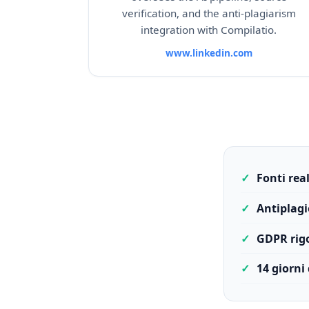
verification, and the anti-plagiarism
integration with Compilatio.
www.linkedin.com
✓
Fonti rea
✓
Antiplagi
✓
GDPR rigo
✓
14 giorni 