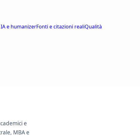
 IA e humanizer
Fonti e citazioni reali
Qualità
ccademici e
trale, MBA e