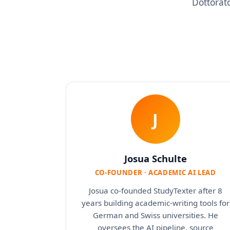
Dottorat
J
Josua Schulte
CO-FOUNDER · ACADEMIC AI LEAD
Josua co-founded StudyTexter after 8
years building academic-writing tools for
German and Swiss universities. He
oversees the AI pipeline, source