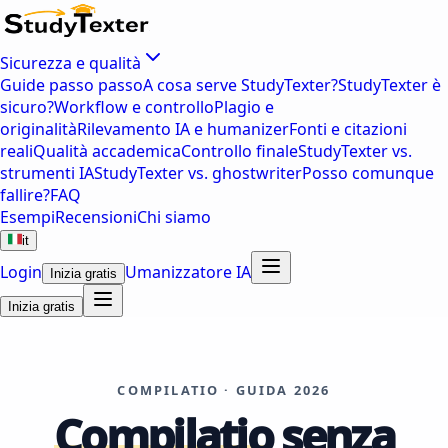
Sicurezza e qualità
Guide passo passo
A cosa serve StudyTexter?
StudyTexter è
sicuro?
Workflow e controllo
Plagio e
originalità
Rilevamento IA e humanizer
Fonti e citazioni
reali
Qualità accademica
Controllo finale
StudyTexter vs.
strumenti IA
StudyTexter vs. ghostwriter
Posso comunque
fallire?
FAQ
Esempi
Recensioni
Chi siamo
it
Login
Umanizzatore IA
Inizia gratis
Inizia gratis
COMPILATIO · GUIDA 2026
Compilatio
senza