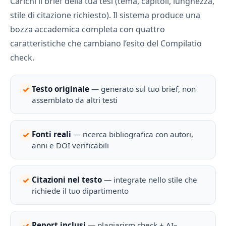
Carichi il brief della tua tesi (tema, capitoli, lunghezza,
stile di citazione richiesto). Il sistema produce una
bozza accademica completa con quattro
caratteristiche che cambiano l’esito del Compilatio
check.
✓
Testo originale
— generato sul tuo brief, non
assemblato da altri testi
✓
Fonti reali
— ricerca bibliografica con autori,
anni e DOI verificabili
✓
Citazioni nel testo
— integrate nello stile che
richiede il tuo dipartimento
✓
Report inclusi
— plagiarism check + AI–