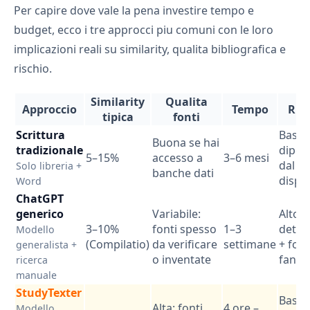
Per capire dove vale la pena investire tempo e
budget, ecco i tre approcci piu comuni con le loro
implicazioni reali su similarity, qualita bibliografica e
rischio.
Similarity
Qualita
Approccio
Tempo
Ris
tipica
fonti
Scrittura
Basso
Buona se hai
tradizionale
dipen
5–15%
accesso a
3–6 mesi
dal t
Solo libreria +
banche dati
dispo
Word
ChatGPT
generico
Variabile:
Alto: 
3–10%
fonti spesso
1–3
detec
Modello
(Compilatio)
da verificare
settimane
+ font
generalista +
o inventate
fanta
ricerca
manuale
StudyTexter
Basso
Alta: fonti
4 ore –
Modello