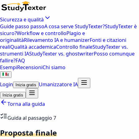
Sicurezza e qualità
Guide passo passo
A cosa serve StudyTexter?
StudyTexter è
sicuro?
Workflow e controllo
Plagio e
originalità
Rilevamento IA e humanizer
Fonti e citazioni
reali
Qualità accademica
Controllo finale
StudyTexter vs.
strumenti IA
StudyTexter vs. ghostwriter
Posso comunque
fallire?
FAQ
Esempi
Recensioni
Chi siamo
it
Login
Umanizzatore IA
Inizia gratis
Inizia gratis
Torna alla guida
Guida al passaggio 7
Proposta finale