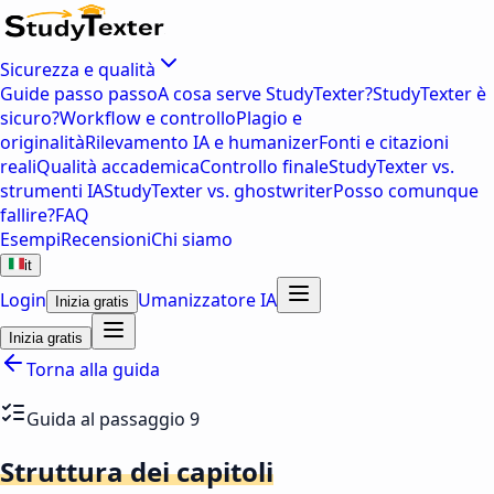
Sicurezza e qualità
Guide passo passo
A cosa serve StudyTexter?
StudyTexter è
sicuro?
Workflow e controllo
Plagio e
originalità
Rilevamento IA e humanizer
Fonti e citazioni
reali
Qualità accademica
Controllo finale
StudyTexter vs.
strumenti IA
StudyTexter vs. ghostwriter
Posso comunque
fallire?
FAQ
Esempi
Recensioni
Chi siamo
it
Login
Umanizzatore IA
Inizia gratis
Inizia gratis
Torna alla guida
Guida al passaggio 9
Struttura dei capitoli