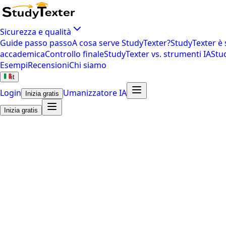
Sicurezza e qualità
Guide passo passo
A cosa serve StudyTexter?
StudyTexter è 
accademica
Controllo finale
StudyTexter vs. strumenti IA
Stu
Esempi
Recensioni
Chi siamo
it
Login
Umanizzatore IA
Inizia gratis
Inizia gratis
La tua
tesi pronta