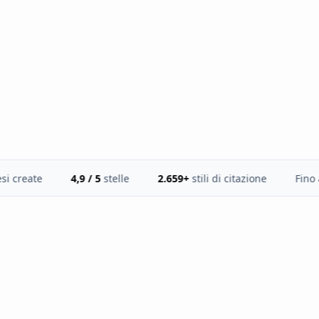
Fonti reali e filo
logico
ate
4,9 / 5
stelle
2.659+
stili di citazione
Fino a 120 