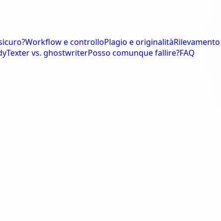
sicuro?
Workflow e controllo
Plagio e originalità
Rilevamento
dyTexter vs. ghostwriter
Posso comunque fallire?
FAQ