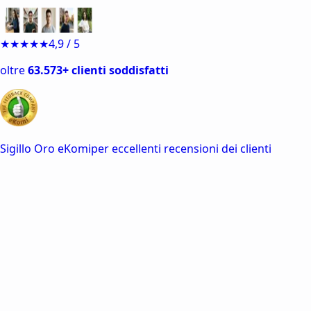
★★★★★
4,9 / 5
63.573+ clienti soddisfatti
per eccellenti recensioni dei clienti
Agenti IA pianificano passo dopo
passo
100% sicuro e
legale
Senza plagio e schermato dai detector
IA
Tabelle e figure
incluse